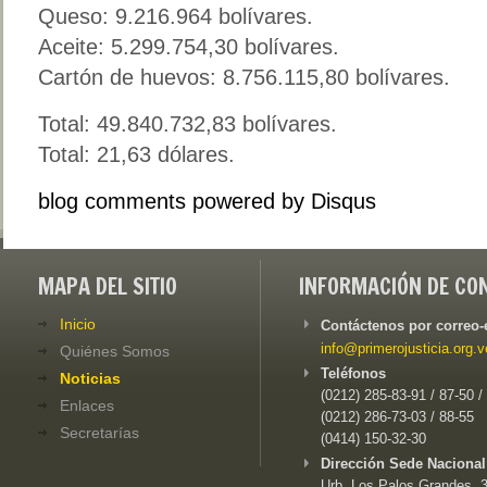
Queso: 9.216.964 bolívares.
Aceite: 5.299.754,30 bolívares.
Cartón de huevos: 8.756.115,80 bolívares.
Total: 49.840.732,83 bolívares.
Total: 21,63 dólares.
blog comments powered by
Disqus
MAPA DEL SITIO
INFORMACIÓN DE CO
Inicio
Contáctenos por correo-
info@primerojusticia.org.v
Quiénes Somos
Teléfonos
Noticias
(0212) 285-83-91 / 87-50 /
Enlaces
(0212) 286-73-03 / 88-55
Secretarías
(0414) 150-32-30
Dirección Sede Nacional
Urb. Los Palos Grandes, 3e