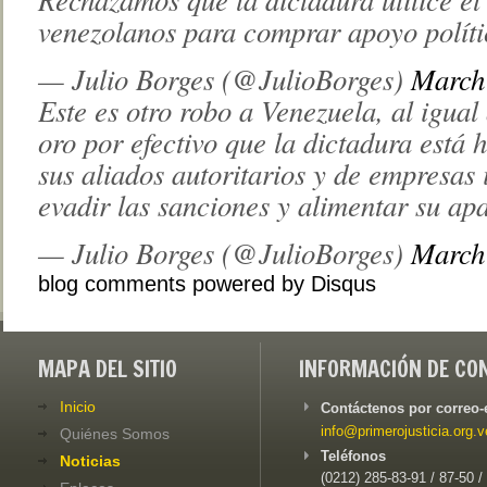
venezolanos para comprar apoyo políti
— Julio Borges (@JulioBorges)
March
Este es otro robo a Venezuela, al igual
oro por efectivo que la dictadura está
sus aliados autoritarios y de empresas
evadir las sanciones y alimentar su apa
— Julio Borges (@JulioBorges)
March
blog comments powered by
Disqus
MAPA DEL SITIO
INFORMACIÓN DE CO
Inicio
Contáctenos por correo-
info@primerojusticia.org.v
Quiénes Somos
Teléfonos
Noticias
(0212) 285-83-91 / 87-50 /