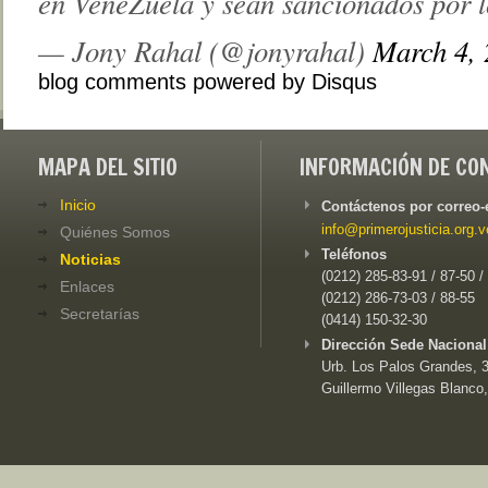
en VeneZuela y sean sancionados por l
— Jony Rahal (@jonyrahal)
March 4,
blog comments powered by
Disqus
MAPA DEL SITIO
INFORMACIÓN DE CO
Inicio
Contáctenos por correo-
info@primerojusticia.org.v
Quiénes Somos
Teléfonos
Noticias
(0212) 285-83-91 / 87-50 /
Enlaces
(0212) 286-73-03 / 88-55
Secretarías
(0414) 150-32-30
Dirección Sede Nacional
Urb. Los Palos Grandes, 3e
Guillermo Villegas Blanco,