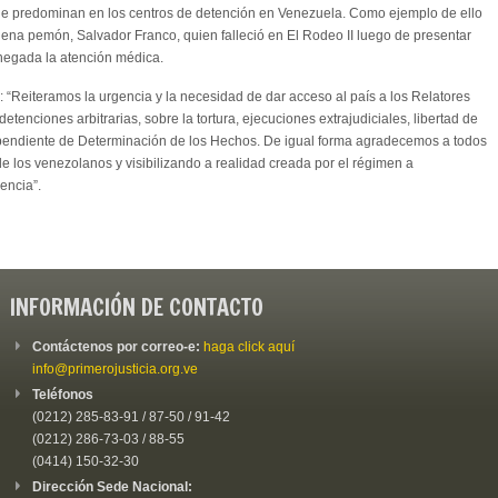
ue predominan en los centros de detención en Venezuela. Como ejemplo de ello
ígena pemón, Salvador Franco, quien falleció en El Rodeo II luego de presentar
 negada la atención médica.
 “Reiteramos la urgencia y la necesidad de dar acceso al país a los Relatores
tenciones arbitrarias, sobre la tortura, ejecuciones extrajudiciales, libertad de
dependiente de Determinación de los Hechos. De igual forma agradecemos a todos
e los venezolanos y visibilizando a realidad creada por el régimen a
encia”.
INFORMACIÓN DE CONTACTO
Contáctenos por correo-e:
haga click aquí
info@primerojusticia.org.ve
Teléfonos
(0212) 285-83-91 / 87-50 / 91-42
(0212) 286-73-03 / 88-55
(0414) 150-32-30
Dirección Sede Nacional: