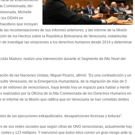
lta Comisionada; del
Comisionada, Michelle
de los DDHH en
xhaustivos que incluyan
de las recomendaciones de sus informes anteriores; y del informe de la Misión
ción de los Hechos sobre la República Bolivariana de Venezuela, establecida
n de investigar las violaciones a los derechos humanos desde 2014 y determinar
olás Maduro, realizó una intervención durante el Segmento de Alto Nivel del
ación de las Naciones Unidas, Miguel Pizarro, afirmó: “Es una contradicción y un
ue sufre Venezuela, de la Emergencia Humanitaria, de la migración de más de 5
to de millones de venezolanos, haya tenido hoy un espacio para hablar y mentir
s realizados por la Oficina de la Alta Comisionada de los Derechos Humanos en
 el informe de la Misión que ratifica que en Venezuela se han cometido delitos
s de las ejecuciones extrajudiciales, desapariciones forzosas y torturas”.
és de sus redes sociales que según cifras de ONG venezolanas, actualmente hay
 civiles y 123 militares. Y mencionó que todos ellos corren un gran riesgo ante la