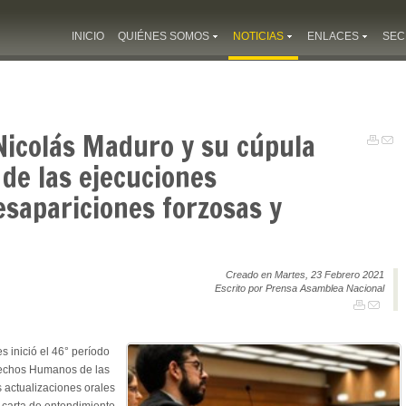
INICIO
QUIÉNES SOMOS
NOTICIAS
ENLACES
SEC
Nicolás Maduro y su cúpula
de las ejecuciones
desapariciones forzosas y
Creado en Martes, 23 Febrero 2021
Escrito por Prensa Asamblea Nacional
s inició el 46° período
rechos Humanos de las
 actualizaciones orales
a carta de entendimiento