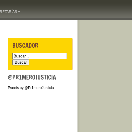
RETARÍAS
BUSCADOR
@PR1MEROJUSTICIA
Tweets by @Pr1meroJusticia