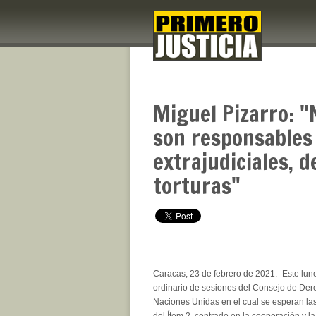
Miguel Pizarro: "
son responsables 
extrajudiciales, 
torturas"
Caracas, 23 de febrero de 2021.- Este lune
ordinario de sesiones del Consejo de De
Naciones Unidas en el cual se esperan las
del Ítem 2, centrado en la cooperación y l