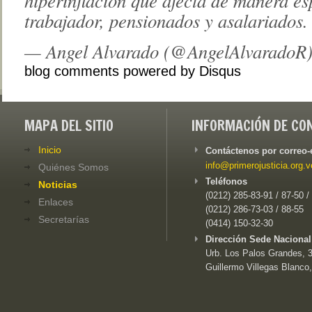
trabajador, pensionados y asalariados.
— Angel Alvarado (@AngelAlvaradoR
blog comments powered by
Disqus
MAPA DEL SITIO
INFORMACIÓN DE CO
Inicio
Contáctenos por correo-
info@primerojusticia.org.v
Quiénes Somos
Teléfonos
Noticias
(0212) 285-83-91 / 87-50 /
Enlaces
(0212) 286-73-03 / 88-55
Secretarías
(0414) 150-32-30
Dirección Sede Nacional
Urb. Los Palos Grandes, 3e
Guillermo Villegas Blanco,