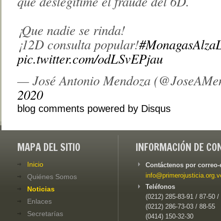
que deslegitimé el fraude del 6D.
¡Que nadie se rinda!
¡12D consulta popular!
#MonagasAlza
pic.twitter.com/odLSvEPjau
— José Antonio Mendoza (@JoseAMe
2020
blog comments powered by
Disqus
MAPA DEL SITIO
INFORMACIÓN DE CO
Inicio
Contáctenos por correo-
info@primerojusticia.org.v
Quiénes Somos
Teléfonos
Noticias
(0212) 285-83-91 / 87-50 /
Enlaces
(0212) 286-73-03 / 88-55
Secretarías
(0414) 150-32-30