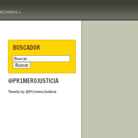
RETARÍAS
BUSCADOR
@PR1MEROJUSTICIA
Tweets by @Pr1meroJusticia