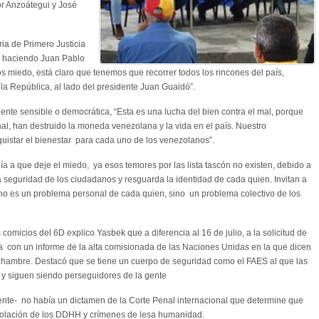
or Anzoátegui y José
ia de Primero Justicia
do haciendo Juan Pablo
s miedo, está claro que tenemos que recorrer todos los rincones del país,
 la República, al lado del presidente Juan Guaidó”.
ente sensible o democrática, “Esta es una lucha del bien contra el mal, porque
al, han destruido la moneda venezolana y la vida en el país. Nuestro
uistar el bienestar para cada uno de los venezolanos”.
ía a que deje el miedo, ya esos temores por las lista tascón no existen, debido a
a seguridad de los ciudadanos y resguarda la identidad de cada quien. Invitan a
a no es un problema personal de cada quien, sino un problema colectivo de los
 comicios del 6D explico Yasbek que a diferencia al 16 de julio, a la solicitud de
a con un informe de la alta comisionada de las Naciones Unidas en la que dicen
, hambre. Destacó que se tiene un cuerpo de seguridad como el FAES al que las
y siguen siendo perseguidores de la gente
ente- no había un dictamen de la Corte Penal internacional que determine que
iolación de los DDHH y crímenes de lesa humanidad.