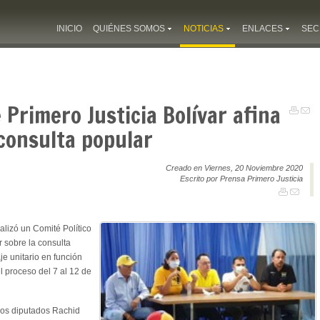
INICIO
QUIÉNES SOMOS
NOTICIAS
ENLACES
SEC
 Primero Justicia Bolívar afina
consulta popular
Creado en Viernes, 20 Noviembre 2020
Escrito por Prensa Primero Justicia
lizó un Comité Político
r sobre la consulta
je unitario en función
l proceso del 7 al 12 de
 los diputados Rachid