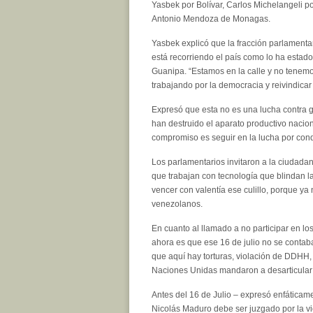
Yasbek por Bolívar, Carlos Michelangeli p
Antonio Mendoza de Monagas.
Yasbek explicó que la fracción parlamentar
está recorriendo el país como lo ha esta
Guanipa. “Estamos en la calle y no tenemo
trabajando por la democracia y reivindicar
Expresó que esta no es una lucha contra g
han destruido el aparato productivo nacion
compromiso es seguir en la lucha por conq
Los parlamentarios invitaron a la ciudadan
que trabajan con tecnología que blindan l
vencer con valentía ese culillo, porque y
venezolanos.
En cuanto al llamado a no participar en los
ahora es que ese 16 de julio no se contab
que aquí hay torturas, violación de DDHH
Naciones Unidas mandaron a desarticular 
Antes del 16 de Julio – expresó enfáticam
Nicolás Maduro debe ser juzgado por la v