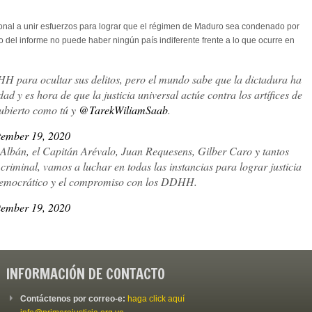
ional a unir esfuerzos para lograr que el régimen de Maduro sea condenado por
 del informe no puede haber ningún país indiferente frente a lo que ocurre en
H para ocultar sus delitos, pero el mundo sabe que la dictadura ha
y es hora de que la justicia universal actúe contra los artífices de
cubierto como tú y
@TarekWiliamSaab
.
tember 19, 2020
Albán, el Capitán Arévalo, Juan Requesens, Gilber Caro y tantos
riminal, vamos a luchar en todas las instancias para lograr justicia
 democrático y el compromiso con los DDHH.
tember 19, 2020
INFORMACIÓN DE CONTACTO
Contáctenos por correo-e:
haga click aquí