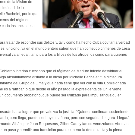
orme de la Misión de
tinuidad de lo
le Bachelet; por lo que
voceros del régimen
 cada instancia de la
ra tratar de esconder sus delitos y, tal y como ha hecho Cuba ocultar la verdad
o les funcionó, ya en el mundo entero saben que han cometido crímenes de Lesa
iversal va a llegar, tanto para los artífices de los atropellos como para quienes
l Gobierno Interino cuestionó que el régimen de Maduro intente desvirtuar el
lgo absolutamente distante a lo dicho por Michelle Bachelet. “La dictadura
 informe del Grupo de Lima y que nada tiene que ver con la Alta Comisionada
ne es a ratificar lo que desde el año pasado la expresidenta de Chile viene
un documento probatorio, que puede ser utilizado para impulsar cualquier
sarán hasta lograr que prevalezca la justicia. “Quienes continúan sosteniendo
 tarda, pero llega, puede ser hoy o mañana, pero con seguridad llegará. Llegará
ernando Albán, por Juan Requesens, Gilber Caro y tantos venezolanos víctimas
ar un paso y permitir una transición para recuperar la democracia y la plena