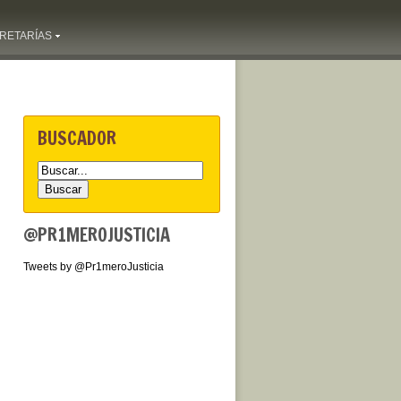
RETARÍAS
BUSCADOR
@PR1MEROJUSTICIA
Tweets by @Pr1meroJusticia