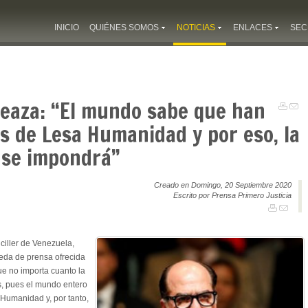
INICIO
QUIÉNES SOMOS
NOTICIAS
ENLACES
SEC
reaza: “El mundo sabe que han
s de Lesa Humanidad y por eso, la
l se impondrá”
Creado en Domingo, 20 Septiembre 2020
Escrito por Prensa Primero Justicia
ciller de Venezuela,
ueda de prensa ofrecida
ue no importa cuanto la
s, pues el mundo entero
Humanidad y, por tanto,