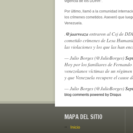
vigencia de los DDHH”.
Por último, llamó a la comunidad internac
los crímenes cometidos. Aseveró que luego
Venezuela.
.
@jaarreaza
entraron al Csj de DDH
cometido crímenes de Lesa Humanidad 
las violaciones y los que las han en
— Julio Borges (@JulioBorges)
Sep
Hoy por los familiares de Fernando 
venezolanos víctimas de un régimen c
y que Venezuela recupere el cause
— Julio Borges (@JulioBorges)
Sep
blog comments powered by
Disqus
MAPA DEL SITIO
Inicio