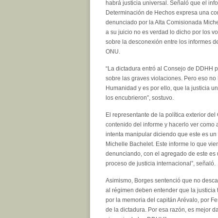
habrá justicia universal. Señaló que el inf
Determinación de Hechos expresa una con
denunciado por la Alta Comisionada Michel
a su juicio no es verdad lo dicho por los 
sobre la desconexión entre los informes de
ONU.
“La dictadura entró al Consejo de DDHH pa
sobre las graves violaciones. Pero eso n
Humanidad y es por ello, que la justicia un
los encubrieron”, sostuvo.
El representante de la política exterior de
contenido del informe y hacerlo ver como a
intenta manipular diciendo que este es un
Michelle Bachelet. Este informe lo que vie
denunciando, con el agregado de este es 
proceso de justicia internacional”, señaló.
Asimismo, Borges sentenció que no descan
al régimen deben entender que la justicia
por la memoria del capitán Arévalo, por F
de la dictadura. Por esa razón, es mejor d