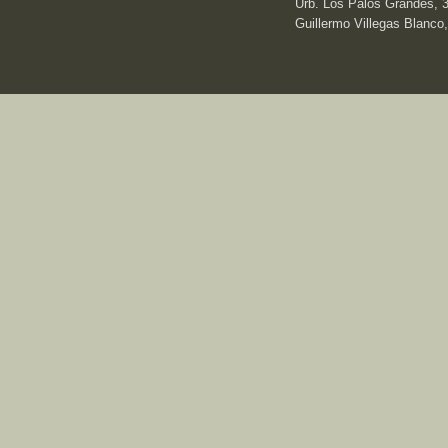
Urb. Los Palos Grandes, 3e
Guillermo Villegas Blanco,