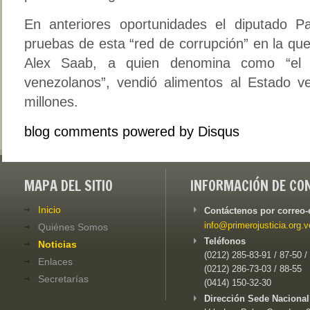
En anteriores oportunidades el diputado P
pruebas de esta “red de corrupción” en la qu
Alex Saab, a quien denomina como “el 
venezolanos”, vendió alimentos al Estado 
millones.
blog comments powered by
Disqus
MAPA DEL SITIO
INFORMACIÓN DE CO
Inicio
Contáctenos por correo-
info@primerojusticia.org.v
Quiénes Somos
Teléfonos
Noticias
(0212) 285-83-91 / 87-50 /
Enlaces
(0212) 286-73-03 / 88-55
Secretarías
(0414) 150-32-30
Dirección Sede Nacional