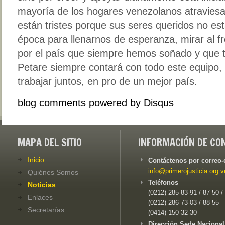
mayoría de los hogares venezolanos atraviesan 
están tristes porque sus seres queridos no est
época para llenarnos de esperanza, mirar al fr
por el país que siempre hemos soñado y que 
Petare siempre contará con todo este equipo,
trabajar juntos, en pro de un mejor país.
blog comments powered by
Disqus
MAPA DEL SITIO
INFORMACIÓN DE CO
Inicio
Contáctenos por correo-
info@primerojusticia.org.v
Quiénes Somos
Teléfonos
Noticias
(0212) 285-83-91 / 87-50 /
Enlaces
(0212) 286-73-03 / 88-55
Secretarías
(0414) 150-32-30
Dirección Sede Nacional