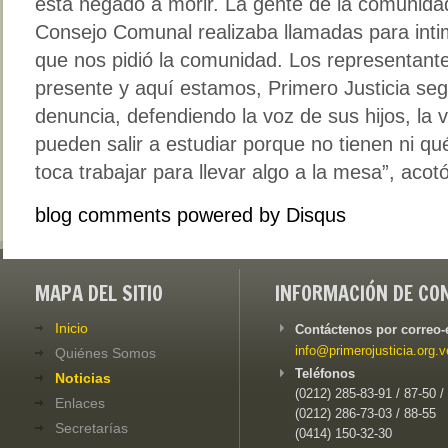
está negado a morir. La gente de la comunidad
Consejo Comunal realizaba llamadas para intim
que nos pidió la comunidad. Los representante
presente y aquí estamos, Primero Justicia s
denuncia, defendiendo la voz de sus hijos, la
pueden salir a estudiar porque no tienen ni qu
toca trabajar para llevar algo a la mesa”, acotó
blog comments powered by
Disqus
MAPA DEL SITIO
INFORMACIÓN DE CO
Inicio
Contáctenos por correo-
info@primerojusticia.org.v
Quiénes Somos
Teléfonos
Noticias
(0212) 285-83-91 / 87-50 /
Enlaces
(0212) 286-73-03 / 88-55
Secretarías
(0414) 150-32-30