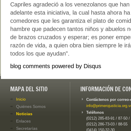
Capriles agradeció a los venezolanos que han 
adelante esta iniciativa, la cual hasta ahora ha
comedores que les garantiza el plato de comid
hambre que padecen tantos niños y abuelos n
de brazos cruzados y esperar; es poner empe
razón de vida, a quien obra bien siempre le ir
todos los que ayudan”.
blog comments powered by
Disqus
MAPA DEL SITIO
INFORMACIÓN DE CO
Inicio
Contáctenos por correo-
info@primerojusticia.org.v
Quiénes Somos
Teléfonos
Noticias
(0212) 285-83-91 / 87-50 /
Enlaces
(0212) 286-73-03 / 88-55
Secretarías
(0414) 150-32-30