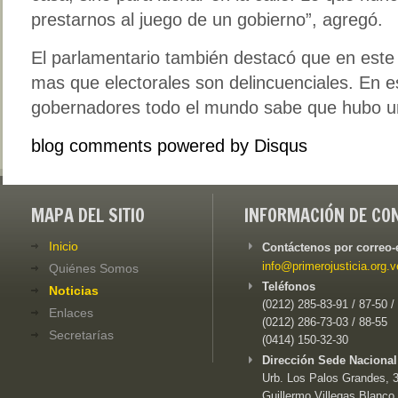
prestarnos al juego de un gobierno”, agregó.
El parlamentario también destacó que en este
mas que electorales son delincuenciales. En e
gobernadores todo el mundo sabe que hubo un 
blog comments powered by
Disqus
MAPA DEL SITIO
INFORMACIÓN DE CO
Inicio
Contáctenos por correo-
info@primerojusticia.org.v
Quiénes Somos
Teléfonos
Noticias
(0212) 285-83-91 / 87-50 /
Enlaces
(0212) 286-73-03 / 88-55
Secretarías
(0414) 150-32-30
Dirección Sede Nacional
Urb. Los Palos Grandes, 3e
Guillermo Villegas Blanco,