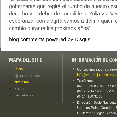
gobernante que regirá el rumbo de nuestro est
derecho y el deber de cumplirle al Zulia y a V
esperanza, con alegría vamos a definir quién c
cambio durante los próximos años”.
blog comments powered by
Disqus
MAPA DEL SITIO
INFORMACIÓN DE CO
Inicio
Contáctenos por correo-
info@primerojusticia.org.v
Quiénes Somos
Teléfonos
Noticias
(0212) 285-83-91 / 87-50 /
Enlaces
(0212) 286-73-03 / 88-55
Secretarías
(0414) 150-32-30
Dirección Sede Nacional
Urb. Los Palos Grandes, 3e
Guillermo Villegas Blanco,