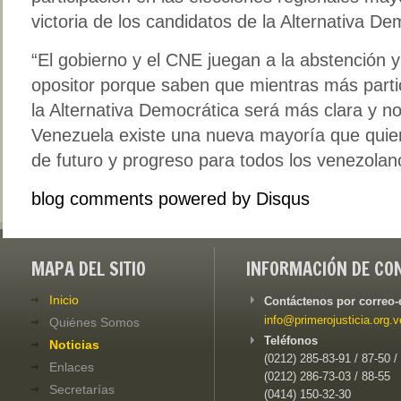
victoria de los candidatos de la Alternativa De
“El gobierno y el CNE juegan a la abstención 
opositor porque saben que mientras más partici
la Alternativa Democrática será más clara y n
Venezuela existe una nueva mayoría que quie
de futuro y progreso para todos los venezolan
blog comments powered by
Disqus
MAPA DEL SITIO
INFORMACIÓN DE CO
Inicio
Contáctenos por correo-
info@primerojusticia.org.v
Quiénes Somos
Teléfonos
Noticias
(0212) 285-83-91 / 87-50 /
Enlaces
(0212) 286-73-03 / 88-55
Secretarías
(0414) 150-32-30