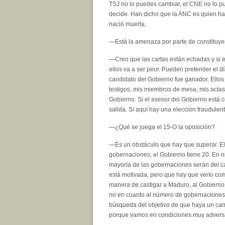
TSJ no lo puedes cambiar, el CNE no lo p
decide. Han dicho que la ANC es quien ha 
nació muerta.
—Está la amenaza por parte de constituyen
—Creo que las cartas están echadas y si e
ellos va a ser peor. Pueden pretender el dí
candidato del Gobierno fue ganador. Ellos
testigos, mis miembros de mesa, mis actas,
Gobierno. Si el asesor del Gobierno está 
salida. Si aquí hay una elección fraudulen
—¿Qué se juega el 15-O la oposición?
—Es un obstáculo que hay que superar. El 
gobernaciones, el Gobierno tiene 20. En n
mayoría de las gobernaciones serán del ca
está motivada, pero que hay que verlo como
manera de castigar a Maduro, al Gobierno
no en cuanto al número de gobernaciones
búsqueda del objetivo de que haya un cam
porque vamos en condiciones muy adversa