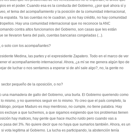
egios en el poder. Cuando esa es la conducta del Gobierno, ¿por qué ahora sí y
o veo, el tema del acompañamiento y la posición de la comunidad internacional,
n la espalda. Ya las cuentas no le cuadran, ya no hay crédito, no hay comunidad
s atropellos. Hay una comunidad internacional que no reconoce la ANC
tomando contra altos funcionarios del Gobierno, son casas que les están
e se llevaron fuera del país, cuentas bancarias congeladas (...).
 o solo con los acompañantes?
sidente Medina, las partes y el expresidente Zapatero. Todo en el marco de ver
ner el acompañamiento internacional. Ahora, ¿a mí se me genera algún tipo de
dejar de luchar o nos sentamos a esperar si de ahí sale algo?, no, la gente no
 sector pequeño de la oposición, o no?
o una mamadera de gallo del Gobierno, una burla. El Gobierno queriendo como
lo mismo, y no queremos seguir en lo mismo. Yo creo que el país completo, la
 diálogo, porque Maduro es muy mentiroso, no cumple, no tiene palabra. Hay
 nos excluye a que luchemos, a que sigamos exigiendo que los problemas tienen
 oposición hay matices, hay gente que hace mucho ruido pero cuando vas a
n no pasa del 3%. No quiere decir que no haya que sumarlos también. Ahora, es un
 si vota legitima al Gobierno. La lucha es participando, la abstención tenía