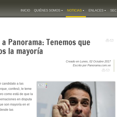
INICIO
QUIÉNES SOMOS
NOTICIAS
ENLACES
SEC
s a Panorama: Tenemos que
os la mayoría
Creado en Lunes, 02 Octubre 2017
Escrito por Panorama.com.ve
r candidato a las
rque, confesó, le teme
uro como está de que la
bernaciones en disputa
 que son mayoría en el
 desde las