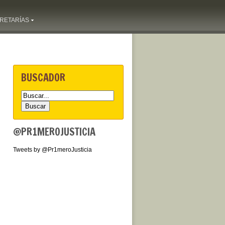
RETARÍAS
BUSCADOR
@PR1MEROJUSTICIA
Tweets by @Pr1meroJusticia