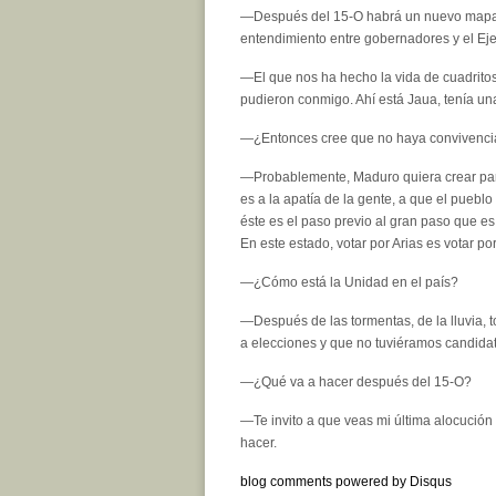
—Después del 15-O habrá un nuevo mapa po
entendimiento entre gobernadores y el Eje
—El que nos ha hecho la vida de cuadrito
pudieron conmigo. Ahí está Jaua, tenía una
—¿Entonces cree que no haya convivencia
—Probablemente, Maduro quiera crear paral
es a la apatía de la gente, a que el puebl
éste es el paso previo al gran paso que e
En este estado, votar por Arias es votar p
—¿Cómo está la Unidad en el país?
—Después de las tormentas, de la lluvia, 
a elecciones y que no tuviéramos candidatos
—¿Qué va a hacer después del 15-O?
—Te invito a que veas mi última alocución 
hacer.
blog comments powered by
Disqus