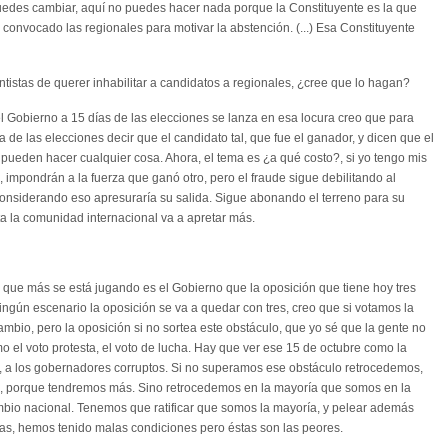
uedes cambiar, aquí no puedes hacer nada porque la Constituyente es la que
convocado las regionales para motivar la abstención. (...) Esa Constituyente
tistas de querer inhabilitar a candidatos a regionales, ¿cree que lo hagan?
l Gobierno a 15 días de las elecciones se lanza en esa locura creo que para
a de las elecciones decir que el candidato tal, que fue el ganador, y dicen que el
 pueden hacer cualquier cosa. Ahora, el tema es ¿a qué costo?, si yo tengo mis
 impondrán a la fuerza que ganó otro, pero el fraude sigue debilitando al
considerando eso apresuraría su salida. Sigue abonando el terreno para su
ta la comunidad internacional va a apretar más.
que más se está jugando es el Gobierno que la oposición que tiene hoy tres
ingún escenario la oposición se va a quedar con tres, creo que si votamos la
mbio, pero la oposición si no sortea este obstáculo, que yo sé que la gente no
 el voto protesta, el voto de lucha. Hay que ver ese 15 de octubre como la
, a los gobernadores corruptos. Si no superamos ese obstáculo retrocedemos,
, porque tendremos más. Sino retrocedemos en la mayoría que somos en la
bio nacional. Tenemos que ratificar que somos la mayoría, y pelear además
s, hemos tenido malas condiciones pero éstas son las peores.