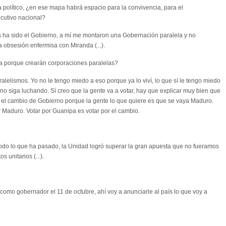
lítico, ¿en ese mapa habrá espacio para la convivencia, para el
cutivo nacional?
s ha sido el Gobierno, a mí me montaron una Gobernación paralela y no
 obsesión enfermisa con Miranda (...).
 porque crearán corporaciones paralelas?
elismos. Yo no le tengo miedo a eso porque ya lo viví, lo que sí le tengo miedo
o no siga luchando. Sí creo que la gente va a votar, hay que explicar muy bien que
s el cambio de Gobierno porque la gente lo que quiere es que se vaya Maduro.
or Maduro. Votar por Guanipa es votar por el cambio.
todo lo que ha pasado, la Unidad logró superar la gran apuesta que no fueramos
 unitarios (...).
como gobernador el 11 de octubre, ahí voy a anunciarle al país lo que voy a