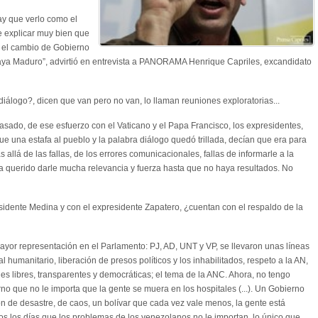
ay que verlo como el
ue explicar muy bien que
s el cambio de Gobierno
vaya Maduro”, advirtió en entrevista a PANORAMA Henrique Capriles, excandidato
iálogo?, dicen que van pero no van, lo llaman reuniones exploratorias...
ado, de ese esfuerzo con el Vaticano y el Papa Francisco, los expresidentes,
ue una estafa al pueblo y la palabra diálogo quedó trillada, decían que era para
 allá de las fallas, de los errores comunicacionales, fallas de informarle a la
 ha querido darle mucha relevancia y fuerza hasta que no haya resultados. No
idente Medina y con el expresidente Zapatero, ¿cuentan con el respaldo de la
mayor representación en el Parlamento: PJ, AD, UNT y VP, se llevaron unas líneas
 humanitario, liberación de presos políticos y los inhabilitados, respeto a la AN,
es libres, transparentes y democráticas; el tema de la ANC. Ahora, no tengo
o que no le importa que la gente se muera en los hospitales (...). Un Gobierno
ón de desastre, de caos, un bolívar que cada vez vale menos, la gente está
s los días que los problemas de los venezolanos no le importan, lo único que