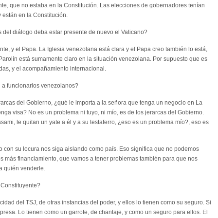
te, que no estaba en la Constitución. Las elecciones de gobernadores tenían
están en la Constitución.
del diálogo deba estar presente de nuevo el Vaticano?
e, y el Papa. La Iglesia venezolana está clara y el Papa creo también lo está,
o) Parolín está sumamente claro en la situación venezolana. Por supuesto que es
idas, y el acompañamiento internacional.
a funcionarios venezolanos?
rarcas del Gobierno, ¿qué le importa a la señora que tenga un negocio en La
nga visa? No es un problema ni tuyo, ni mío, es de los jerarcas del Gobierno.
ami, le quitan un yate a él y a su testaferro, ¿eso es un problema mío?, eso es
 con su locura nos siga aislando como país. Eso significa que no podemos
os más financiamiento, que vamos a tener problemas también para que nos
a quién venderle.
 Constituyente?
dad del TSJ, de otras instancias del poder, y ellos lo tienen como su seguro. Si
 presa. Lo tienen como un garrote, de chantaje, y como un seguro para ellos. El