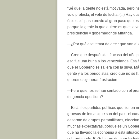
“Sé que la gente no está motivada, pero h
voto protesta, el voto de lucha. (...) Hay q
éste es el paso previo al gran paso que e
porque la gente lo que quiere es que se 
presidencial y gobernador de Miranda.
—¿Por qué ese temor de decir que van al d
—Creo que después del fracaso del año pas
eso fue una burla a los venezolanos. Esa f
que el Gobierno se saliera con la suya. Más
gente y a los periodistas, creo que no se
queremos generar frustración.
—Pero quienes se han sentado con el pres
dirigencia opositora?
—Están los partidos políticos que tienen 
gruesas de temas que son del país: el canal
desarme de grupos paramilitares, eleccion
muchas expectativas, porque es un Gobiern
que ha llevado la economía a ésta situaci
sobreviviendo. El Gobierno demuestra todo