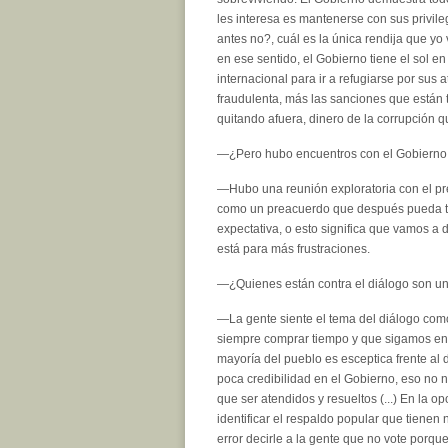
les interesa es mantenerse con sus privil
antes no?, cuál es la única rendija que y
en ese sentido, el Gobierno tiene el sol e
internacional para ir a refugiarse por su
fraudulenta, más las sanciones que están 
quitando afuera, dinero de la corrupción qu
—¿Pero hubo encuentros con el Gobierno,
—Hubo una reunión exploratoria con el pre
como un preacuerdo que después pueda te
expectativa, o esto significa que vamos a 
está para más frustraciones.
—¿Quienes están contra el diálogo son un
—La gente siente el tema del diálogo com
siempre comprar tiempo y que sigamos en 
mayoría del pueblo es esceptica frente al
poca credibilidad en el Gobierno, eso no
que ser atendidos y resueltos (...) En la
identificar el respaldo popular que tiene
error decirle a la gente que no vote porque