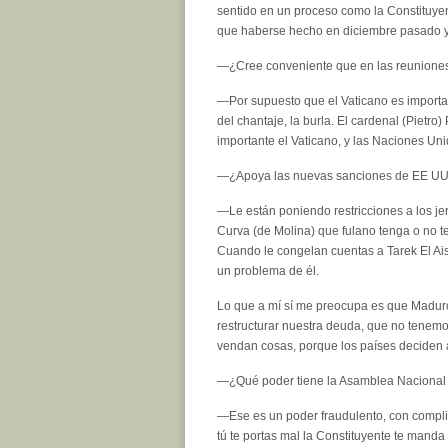
sentido en un proceso como la Constituyen
que haberse hecho en diciembre pasado y 
—¿Cree conveniente que en las reuniones 
—Por supuesto que el Vaticano es important
del chantaje, la burla. El cardenal (Pietr
importante el Vaticano, y las Naciones Un
—¿Apoya las nuevas sanciones de EE UU 
—Le están poniendo restricciones a los je
Curva (de Molina) que fulano tenga o no te
Cuando le congelan cuentas a Tarek El Aiss
un problema de él.
Lo que a mí sí me preocupa es que Maduro
restructurar nuestra deuda, que no tenem
vendan cosas, porque los países deciden 
—¿Qué poder tiene la Asamblea Nacional
—Ese es un poder fraudulento, con complici
tú te portas mal la Constituyente te manda