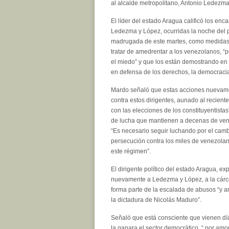
al alcalde metropolitano, Antonio Ledezma
El líder del estado Aragua calificó los en
Ledezma y López, ocurridas la noche del 
madrugada de este martes, como medida
tratar de amedrentar a los venezolanos, “
el miedo” y que los están demostrando en 
en defensa de los derechos, la democracia 
Mardo señaló que estas acciones nuevam
contra estos dirigentes, aunado al reciente
con las elecciones de los constituyentistas
de lucha que mantienen a decenas de vene
“Es necesario seguir luchando por el cambi
persecución contra los miles de venezola
este régimen”.
El dirigente político del estado Aragua, ex
nuevamente a Ledezma y López, a la cár
forma parte de la escalada de abusos “y a
la dictadura de Nicolás Maduro”.
Señaló que está consciente que vienen día
la ganara el sector democrático, “ por am