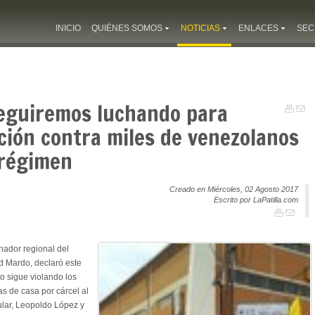
INICIO
QUIÉNES SOMOS
NOTICIAS
ENLACES
SEC
eguiremos luchando para
ción contra miles de venezolanos
 régimen
Creado en Miércoles, 02 Agosto 2017
Escrito por LaPatilla.com
nador regional del
rd Mardo, declaró este
o sigue violando los
s de casa por cárcel al
pular, Leopoldo López y