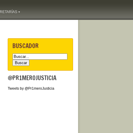
RETARÍAS
BUSCADOR
@PR1MEROJUSTICIA
Tweets by @Pr1meroJusticia