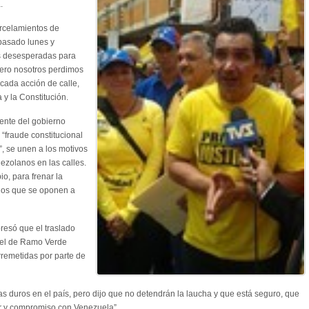
.
carcelamientos de
pasado lunes y
s desesperadas para
pero nosotros perdimos
cada acción de calle,
y la Constitución.
ente del gobierno
 “fraude constitucional
”, se unen a los motivos
zolanos en las calles.
o, para frenar la
nos que se oponen a
presó que el traslado
cel de Ramo Verde
rremetidas por parte de
s duros en el país, pero dijo que no detendrán la laucha y que está seguro, que
or y compromiso con Venezuela”.