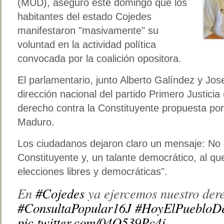
(MUD), aseguró este domingo que los
habitantes del estado Cojedes
manifestaron "masivamente" su
voluntad en la actividad política
convocada por la coalición opositora.
El parlamentario, junto Alberto Galíndez y Jo
dirección nacional del partido Primero Justicia 
derecho contra la Constituyente propuesta por
Maduro.
Los ciudadanos dejaron claro un mensaje: No q
Constituyente y, un talante democrático, al quer
elecciones libres y democráticas".
En
#Cojedes
ya ejercemos nuestro der
#ConsultaPopular16J
#HoyElPuebloD
pic.twitter.com/04O539Pc4j