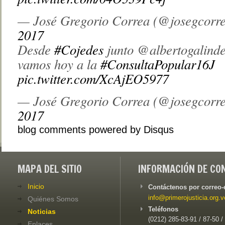
— José Gregorio Correa (@josegcorr
2017
Desde
#Cojedes
junto @albertogalind
vamos hoy a la
#ConsultaPopular16J
pic.twitter.com/XcAjEO5977
— José Gregorio Correa (@josegcorr
2017
blog comments powered by
Disqus
MAPA DEL SITIO
INFORMACIÓN DE CO
Inicio
Contáctenos por correo-
info@primerojusticia.org.v
Quiénes Somos
Teléfonos
Noticias
(0212) 285-83-91 / 87-50 /
Enlaces