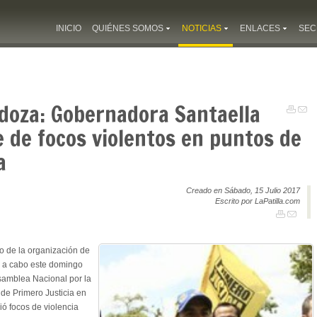
INICIO
QUIÉNES SOMOS
NOTICIAS
ENLACES
SEC
doza: Gobernadora Santaella
 de focos violentos en puntos de
a
Creado en Sábado, 15 Julio 2017
Escrito por LaPatilla.com
o de la organización de
á a cabo este domingo
Asamblea Nacional por la
de Primero Justicia en
ó focos de violencia