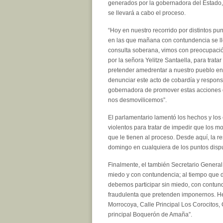
generados por la gobernadora del Estado,
se llevará a cabo el proceso.
“Hoy en nuestro recorrido por distintos pu
en las que mañana con contundencia se ll
consulta soberana, vimos con preocupaci
por la señora Yelitze Santaella, para trata
pretender amedrentar a nuestro pueblo e
denunciar este acto de cobardía y responsa
gobernadora de promover estas acciones
nos desmovilicemos”.
El parlamentario lamentó los hechos y los
violentos para tratar de impedir que los
que le tienen al proceso. Desde aquí, la 
domingo en cualquiera de los puntos dispu
Finalmente, el también Secretario General 
miedo y con contundencia; al tiempo que d
debemos participar sin miedo, con contun
fraudulenta que pretenden imponernos. Hem
Morrocoya, Calle Principal Los Corocitos, C
principal Boquerón de Amaña”.