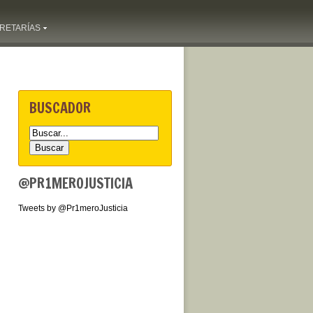
RETARÍAS
BUSCADOR
@PR1MEROJUSTICIA
Tweets by @Pr1meroJusticia