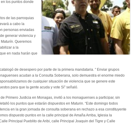
 en los puntos donde
ntos de las parroquias
evará a cabo la
ón personas enviadas
r de generar violencia y
n Maturín. Queremos
bilizar a la
 que en nada harán que
 catalogó de desespero por parte de la primera mandataria. ” Enviar grupos
 monaguenses acudan a la Consulta Soberana, solo demuestra el enorme miedo
responsabilizamos de cualquier situación de violencia que se genere este
estos para que la gente acuda y vote Sí” señaló.
de Primero Justicia en Monagas, invitó a los monaguenses a participar, sin
etalló los puntos que estarán dispuestos en Maturin. “Este domingo todos
dencia en la gran jornada de consulta soberana en rechazo a esa constituyente
os dispuesto puntos en la calle principal de Amaña Arriba, Iglesia la
alle Principal Pueblito de Aribi, calle Principal Joaquin del Tigre y Calle