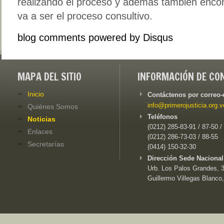
realizando el proceso y además también enco
va a ser el proceso consultivo.
blog comments powered by
Disqus
MAPA DEL SITIO
INFORMACIÓN DE CO
Inicio
Contáctenos por correo-
info@primerojusticia.org.v
Quiénes Somos
Teléfonos
Noticias
(0212) 285-83-91 / 87-50 /
Enlaces
(0212) 286-73-03 / 88-55
Secretarías
(0414) 150-32-30
Dirección Sede Nacional
Urb. Los Palos Grandes, 3e
Guillermo Villegas Blanco,