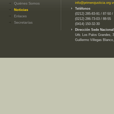
info@primerojusticia.org.v
Quiénes Somos
Teléfonos
Noticias
(0212) 285-83-91 / 87-50 /
Enlaces
(0212) 286-73-03 / 88-55
Secretarías
(0414) 150-32-30
Dirección Sede Nacional
Urb. Los Palos Grandes, 3e
Guillermo Villegas Blanco,