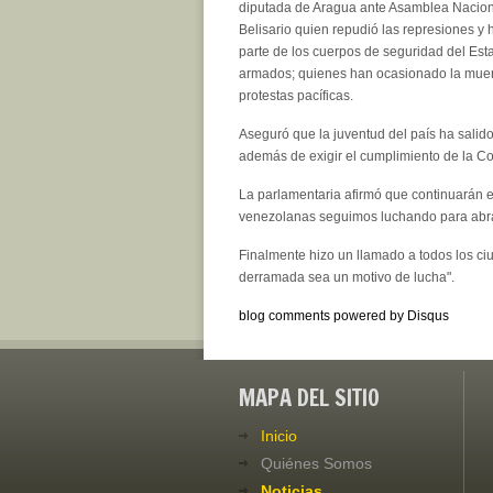
diputada de Aragua ante Asamblea Nacion
Belisario quien repudió las represiones y 
parte de los cuerpos de seguridad del Esta
armados; quienes han ocasionado la muer
protestas pacíficas.
Aseguró que la juventud del país ha salido
además de exigir el cumplimiento de la Con
La parlamentaria afirmó que continuarán e
venezolanas seguimos luchando para abra
Finalmente hizo un llamado a todos los c
derramada sea un motivo de lucha".
blog comments powered by
Disqus
MAPA DEL SITIO
Inicio
Quiénes Somos
Noticias