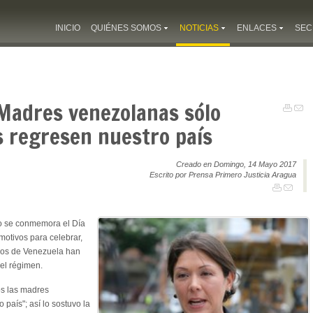
INICIO
QUIÉNES SOMOS
NOTICIAS
ENLACES
SEC
 Madres venezolanas sólo
 regresen nuestro país
Creado en Domingo, 14 Mayo 2017
Escrito por Prensa Primero Justicia Aragua
o se conmemora el Día
motivos para celebrar,
ijos de Venezuela han
 el régimen.
os las madres
país"; así lo sostuvo la