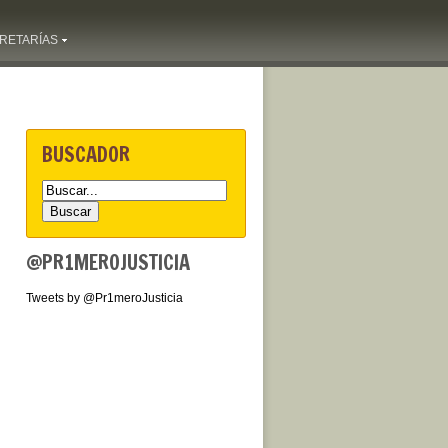
RETARÍAS
BUSCADOR
@PR1MEROJUSTICIA
Tweets by @Pr1meroJusticia