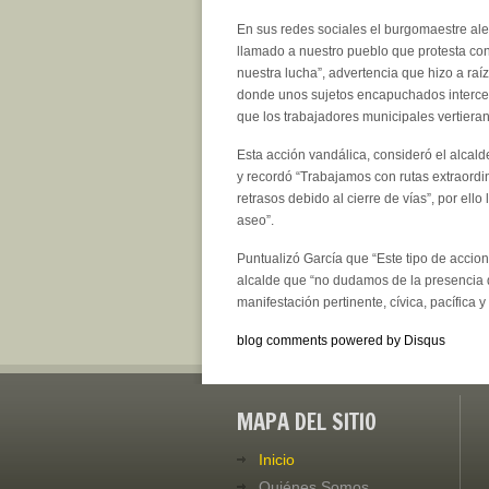
En sus redes sociales el burgomaestre al
llamado a nuestro pueblo que protesta con 
nuestra lucha”, advertencia que hizo a raí
donde unos sujetos encapuchados intercep
que los trabajadores municipales vertieran 
Esta acción vandálica, consideró el alcal
y recordó “Trabajamos con rutas extraordi
retrasos debido al cierre de vías”, por ello 
aseo”.
Puntualizó García que “Este tipo de accio
alcalde que “no dudamos de la presencia d
manifestación pertinente, cívica, pacífica y 
blog comments powered by
Disqus
MAPA DEL SITIO
Inicio
Quiénes Somos