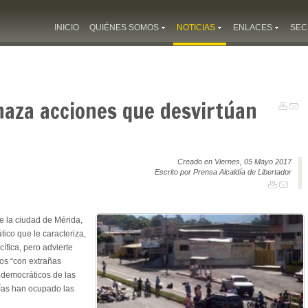
INICIO
QUIÉNES SOMOS
NOTICIAS
ENLACES
SEC
haza acciones que desvirtúan
Creado en Viernes, 05 Mayo 2017
Escrito por Prensa Alcaldía de Libertador
e la ciudad de Mérida,
ico que le caracteriza,
cífica, pero advierte
tos “con extrañas
s democráticos de las
días han ocupado las