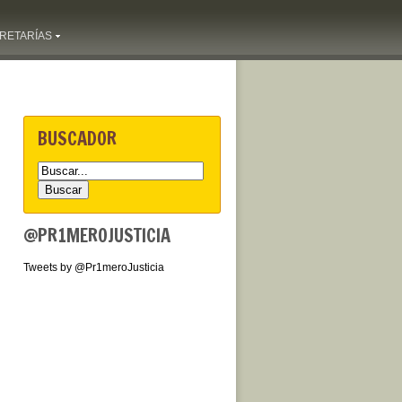
RETARÍAS
BUSCADOR
@PR1MEROJUSTICIA
Tweets by @Pr1meroJusticia