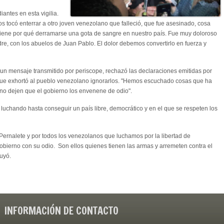
ntes en esta vigilia.
os tocó enterrar a otro joven venezolano que falleció, que fue asesinado, cosa
iene por qué derramarse una gota de sangre en nuestro país. Fue muy doloroso
dre, con los abuelos de Juan Pablo. El dolor debemos convertirlo en fuerza y
n un mensaje transmitido por periscope, rechazó las declaraciones emitidas por
o que exhortó al pueblo venezolano ignorarlos. "Hemos escuchado cosas que ha
 no dejen que el gobierno los envenene de odio".
 luchando hasta conseguir un país libre, democrático y en el que se respeten los
Pernalete y por todos los venezolanos que luchamos por la libertad de
bierno con su odio. Son ellos quienes tienen las armas y arremeten contra el
uyó.
INFORMACIÓN DE CONTACTO