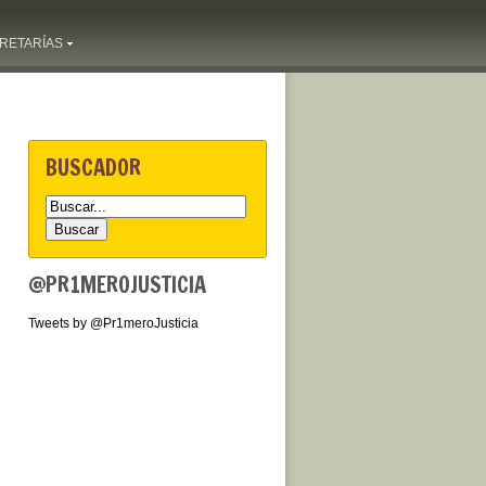
RETARÍAS
BUSCADOR
@PR1MEROJUSTICIA
Tweets by @Pr1meroJusticia