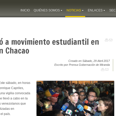
INICIO
QUIÉNES SOMOS
NOTICIAS
ENLACES
SEC
ó a movimiento estudiantil en
en Chacao
Creado en Sábado, 29 Abril 2017
Escrito por Prensa Gobernación de Miranda
 Este sábado, en horas
enrique Capriles,
una vigilia convocada
e llevó a cabo en la
os venezolanos que
alizadas en
 el país.