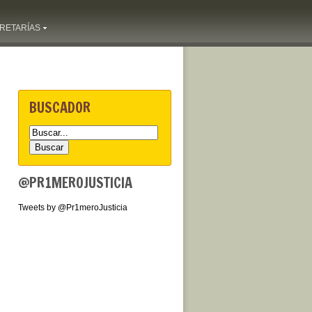
RETARÍAS
BUSCADOR
@PR1MEROJUSTICIA
Tweets by @Pr1meroJusticia