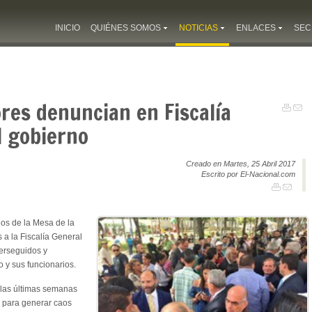
INICIO
QUIÉNES SOMOS
NOTICIAS
ENLACES
SEC
res denuncian en Fiscalía
l gobierno
Creado en Martes, 25 Abril 2017
Escrito por El-Nacional.com
dos de la Mesa de la
 a la Fiscalía General
erseguidos y
 y sus funcionarios.
 las últimas semanas
s para generar caos