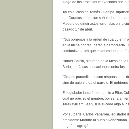
luego de las protestas convocadas por la c
Tal es el caso de Tomás Guanipa, diputado
por Caracas, quien fue señalado por el pr
Maduro de dirigir actos terroristas en la ci
pasado 17 de abril.
“Nos ponemos a la orden de cualquier inv
en la lucha por recuperar la democracia. 
criminalizar a los que estamos luchando”,
Ismael García, diputado de la Mesa de la
Berto, por falsas acusaciones contra los p
“Grupos paramilitares son responsables de
sino de quién le da el garrote. El gobierno
El legislador también denunció a Elías Cub
cual no precisó el nombre, por señalamient
Tarek William Saab, si le sucede algo a lo
Por su parte, Carlos Paparoni, legislador d
presidente Maduro al pueblo venezolano. “
engañar, agregó.