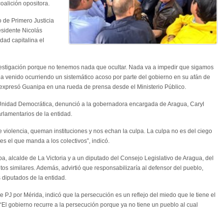
oalición opositora.
 de Primero Justicia
esidente Nicolás
udad capitalina el
estigación porque no tenemos nada que ocultar. Nada va a impedir que sigamos
Ha venido ocurriendo un sistemático acoso por parte del gobierno en su afán de
 expresó Guanipa en una rueda de prensa desde el Ministerio Público.
 Unidad Democrática, denunció a la gobernadora encargada de Aragua, Caryl
arlamentarios de la entidad.
 violencia, queman instituciones y nos echan la culpa. La culpa no es del ciego
 es el que manda a los colectivos”, indicó.
a, alcalde de La Victoria y a un diputado del Consejo Legislativo de Aragua, del
os similares. Además, advirtió que responsabilizaría al defensor del pueblo,
s diputados de la entidad.
e PJ por Mérida, indicó que la persecución es un reflejo del miedo que le tiene el
El gobierno recurre a la persecución porque ya no tiene un pueblo al cual