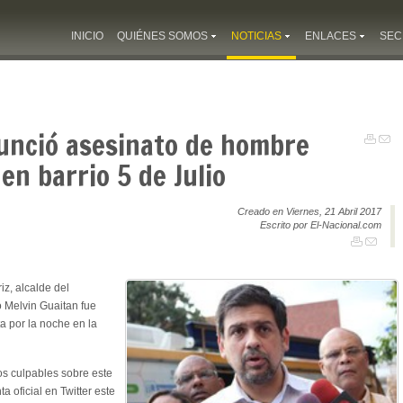
INICIO
QUIÉNES SOMOS
NOTICIAS
ENLACES
SEC
nunció asesinato de hombre
en barrio 5 de Julio
Creado en Viernes, 21 Abril 2017
Escrito por El-Nacional.com
iz, alcalde del
 Melvin Guaitan fue
a por la noche en la
os culpables sobre este
a oficial en Twitter este