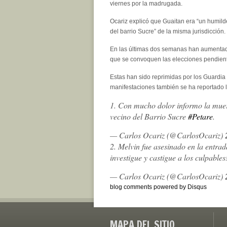
viernes por la madrugada.
Ocariz explicó que Guaitan era “un humild
del barrio Sucre” de la misma jurisdicción.
En las últimas dos semanas han aumentado 
que se convoquen las elecciones pendien
Estas han sido reprimidas por los Guardia 
manifestaciones también se ha reportado 
1. Con mucho dolor informo la muer
vecino del Barrio Sucre
#Petare
.
— Carlos Ocariz (@CarlosOcariz)
2. Melvin fue asesinado en la entrad
investigue y castigue a los culpables
— Carlos Ocariz (@CarlosOcariz)
blog comments powered by
Disqus
MAPA DEL SITIO