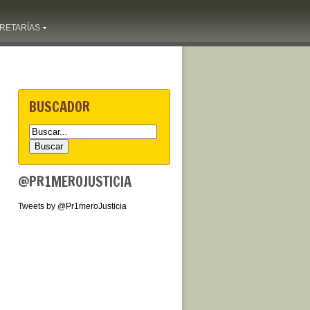
RETARÍAS
BUSCADOR
@PR1MEROJUSTICIA
Tweets by @Pr1meroJusticia