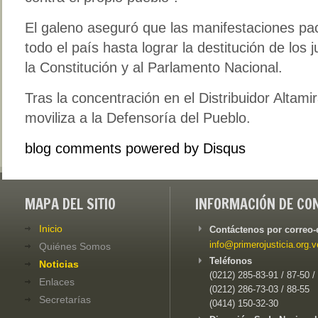
El galeno aseguró que las manifestaciones pa
todo el país hasta lograr la destitución de los 
la Constitución y al Parlamento Nacional.
Tras la concentración en el Distribuidor Altami
moviliza a la Defensoría del Pueblo.
blog comments powered by
Disqus
MAPA DEL SITIO
INFORMACIÓN DE CO
Inicio
Contáctenos por correo-
info@primerojusticia.org.v
Quiénes Somos
Teléfonos
Noticias
(0212) 285-83-91 / 87-50 /
Enlaces
(0212) 286-73-03 / 88-55
Secretarías
(0414) 150-32-30