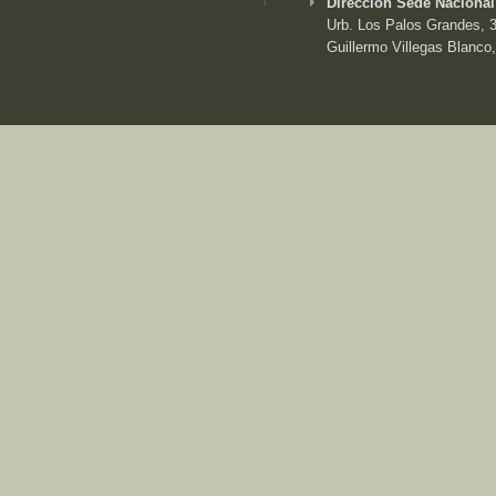
Dirección Sede Nacional
Urb. Los Palos Grandes, 3e
Guillermo Villegas Blanco,