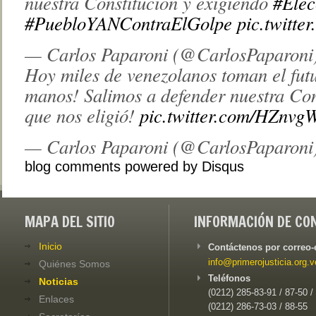
nuestra Constitución y exigiendo
#Elec
#PuebloYANContraElGolpe
pic.twitt
— Carlos Paparoni (@CarlosPaparoni
Hoy miles de venezolanos toman el futu
manos! Salimos a defender nuestra Con
que nos eligió!
pic.twitter.com/HZnvg
— Carlos Paparoni (@CarlosPaparoni
blog comments powered by
Disqus
MAPA DEL SITIO
INFORMACIÓN DE CO
Inicio
Contáctenos por correo-
info@primerojusticia.org.v
Quiénes Somos
Teléfonos
Noticias
(0212) 285-83-91 / 87-50 /
Enlaces
(0212) 286-73-03 / 88-55