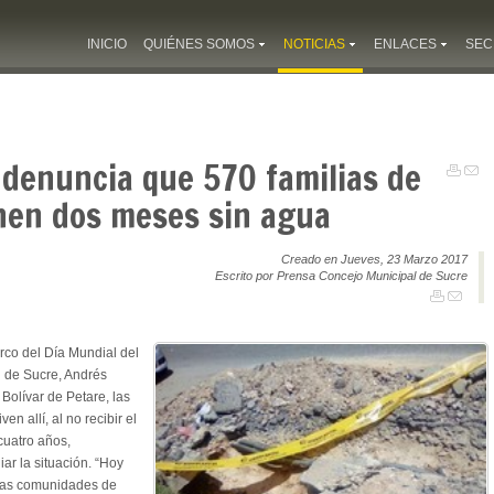
INICIO
QUIÉNES SOMOS
NOTICIAS
ENLACES
SEC
 denuncia que 570 familias de
enen dos meses sin agua
Creado en Jueves, 23 Marzo 2017
Escrito por Prensa Concejo Municipal de Sucre
rco del Día Mundial del
l de Sucre, Andrés
Bolívar de Petare, las
n allí, al no recibir el
cuatro años,
iar la situación. “Hoy
 las comunidades de