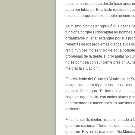
nuestro municipio que desde hace años no
agua por tuberías. Esta triste realidad deb
resuelta porque nuestro pueblo no merece 
Asimismo, Schloeter repudió que desde ha
funciona porque Hidrocapital no bombea ag
organizarse y llenar el tanque por sus p
“Además de los problemas diarios a los q
recibir un pésimo servicio de agua potabl
problemas de la gente. Hidrocapital no c
no se bombea con suficiente presión. Auna
mejorar la situación”.
El presidente del Concejo Municipal de Suc
incapacidad para reparar los tubos rotos en
agua al día el agua. “Es inaudito que el ag
llega, es agua sucia, con malos olores y 
enfermedades e infecciones en nuestros vec
eficiente”.
Finalmente, Schloeter, hizo un llamado a lo
gobierno nacional. “Tenemos que hacer va
gobierno. Hoy, en el marco del Día Mundia