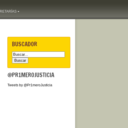
RETARÍAS
BUSCADOR
@PR1MEROJUSTICIA
Tweets by @Pr1meroJusticia