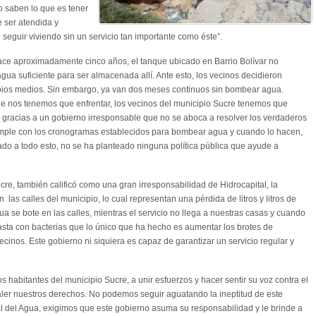
 saben lo que es tener
e ser atendida y
seguir viviendo sin un servicio tan importante como éste”.
ce aproximadamente cinco años, el tanque ubicado en Barrio Bolívar no
ua suficiente para ser almacenada allí. Ante esto, los vecinos decidieron
ropios medios. Sin embargo, ya van dos meses continuos sin bombear agua.
ue nos tenemos que enfrentar, los vecinos del municipio Sucre tenemos que
e gracias a un gobierno irresponsable que no se aboca a resolver los verdaderos
umple con los cronogramas establecidos para bombear agua y cuando lo hacen,
do a todo esto, no se ha planteado ninguna política pública que ayude a
re, también calificó como una gran irresponsabilidad de Hidrocapital, la
 las calles del municipio, lo cual representan una pérdida de litros y litros de
ua se bote en las calles, mientras el servicio no llega a nuestras casas y cuando
hasta con bacterias que lo único que ha hecho es aumentar los brotes de
inos. Este gobierno ni siquiera es capaz de garantizar un servicio regular y
s habitantes del municipio Sucre, a unir esfuerzos y hacer sentir su voz contra el
ler nuestros derechos. No podemos seguir aguatando la ineptitud de este
l del Agua, exigimos que este gobierno asuma su responsabilidad y le brinde a