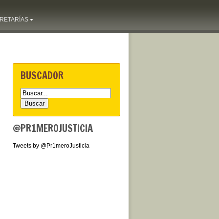
RETARÍAS
BUSCADOR
@PR1MEROJUSTICIA
Tweets by @Pr1meroJusticia