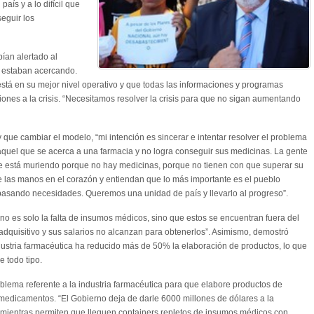
país y a lo difícil que
eguir los
ían alertado al
e estaban acercando.
está en su mejor nivel operativo y que todas las informaciones y programas
ones a la crisis. “Necesitamos resolver la crisis para que no sigan aumentando
que cambiar el modelo, “mi intención es sincerar e intentar resolver el problema
 aquel que se acerca a una farmacia y no logra conseguir sus medicinas. La gente
e está muriendo porque no hay medicinas, porque no tienen con que superar su
 las manos en el corazón y entiendan que lo más importante es el pueblo
 pasando necesidades. Queremos una unidad de país y llevarlo al progreso”.
no es solo la falta de insumos médicos, sino que estos se encuentran fuera del
adquisitivo y sus salarios no alcanzan para obtenerlos”. Asimismo, demostró
ustria farmacéutica ha reducido más de 50% la elaboración de productos, lo que
e todo tipo.
oblema referente a la industria farmacéutica para que elabore productos de
medicamentos. “El Gobierno deja de darle 6000 millones de dólares a la
 mientras permiten que lleguen containers repletos de insumos médicos con