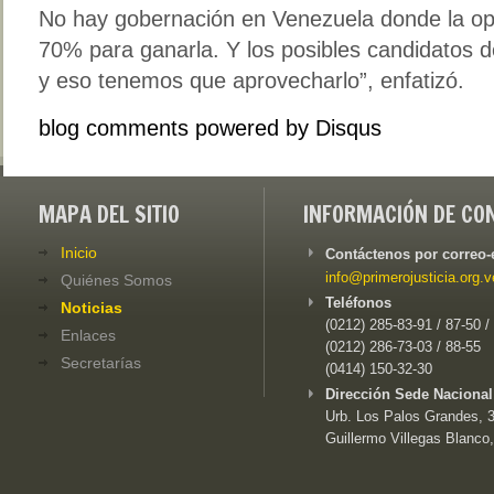
No hay gobernación en Venezuela donde la opo
70% para ganarla. Y los posibles candidatos 
y eso tenemos que aprovecharlo”, enfatizó.
blog comments powered by
Disqus
MAPA DEL SITIO
INFORMACIÓN DE CO
Inicio
Contáctenos por correo-
info@primerojusticia.org.v
Quiénes Somos
Teléfonos
Noticias
(0212) 285-83-91 / 87-50 /
Enlaces
(0212) 286-73-03 / 88-55
Secretarías
(0414) 150-32-30
Dirección Sede Nacional
Urb. Los Palos Grandes, 3e
Guillermo Villegas Blanco,