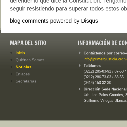
defender lo que dice la Constitución. Tengam
seguir resistiendo para superar todos estos o
blog comments powered by
Disqus
MAPA DEL SITIO
INFORMACIÓN DE CO
Inicio
Contáctenos por correo-
info@primerojusticia.org.v
Quiénes Somos
Teléfonos
Noticias
(0212) 285-83-91 / 87-50 /
Enlaces
(0212) 286-73-03 / 88-55
Secretarías
(0414) 150-32-30
Dirección Sede Nacional
Urb. Los Palos Grandes, 3e
Guillermo Villegas Blanco,