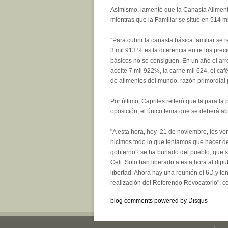
Asimismo, lamentó que la Canasta Aliment
mientras que la Familiar se situó en 514 mi
"Para cubrir la canasta básica familiar se 
3 mil 913 % es la diferencia entre los prec
básicos no se consiguen. En un año el arr
aceite 7 mil 922%, la carne mil 624, el ca
de alimentos del mundo, razón primordial 
Por último, Capriles reiteró que la para l
oposición, el único tema que se deberá abo
"A esta hora, hoy 21 de noviembre, los v
hicimos todo lo que teníamos que hacer de
gobierno? se ha burlado del pueblo, que si
Celi. Solo han liberado a esta hora al dip
libertad. Ahora hay una reunión el 6D y te
realización del Referendo Revocatorio", c
blog comments powered by
Disqus