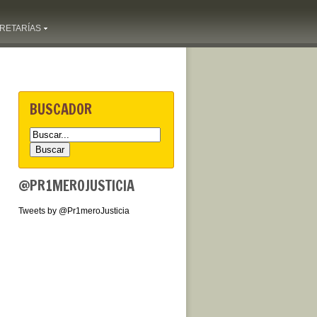
RETARÍAS
BUSCADOR
@PR1MEROJUSTICIA
Tweets by @Pr1meroJusticia