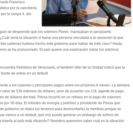
ranki Francisco
tidos por la cancillería
 por la rampa 4, del
 siguió se desprende que los sobrinos Flores manejaban el aeropuerto
¿Cuál sería la situación si fuese una persona vinculada a la oposición la que
ántas cadenas hubiera hecho este gobierno para hablar de este caso? Hasta
rno se ha pronunciado. El país quiere una explicación sobre los sobrinos
 encuentra Petróleos de Venezuela, el también líder de la Unidad indicó que la
 borde de entrar en un default.
rente a los cupones y principales pagos sobre los próximos 6 meses. La semana
valor de 539 millones de dólares, pero de acuerdo con Citi, agente de pago,
 de dólares del total. Pdvsa incurrió en un retraso en el pago de cupones,
a por 30 días. El ministro de energía y petróleo y presidente de Pdvsa que
te gobierno en todos los terrenos para desmontarles la mentiras porque se
 que vamos a un default, que nos puede generar un embargo de activos de
raería al país está situación? Nosotros queremos saber cuál es la situación