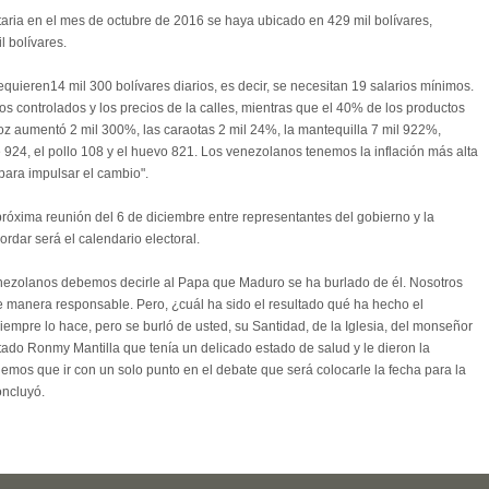
aria en el mes de octubre de 2016 se haya ubicado en 429 mil bolívares,
l bolívares.
requieren14 mil 300 bolívares diarios, es decir, se necesitan 19 salarios mínimos.
ios controlados y los precios de la calles, mientras que el 40% de los productos
oz aumentó 2 mil 300%, las caraotas 2 mil 24%, la mantequilla 7 mil 922%,
fé 924, el pollo 108 y el huevo 821. Los venezolanos tenemos la inflación más alta
para impulsar el cambio".
a próxima reunión del 6 de diciembre entre representantes del gobierno y la
rdar será el calendario electoral.
enezolanos debemos decirle al Papa que Maduro se ha burlado de él. Nosotros
 manera responsable. Pero, ¿cuál ha sido el resultado qué ha hecho el
empre lo hace, pero se burló de usted, su Santidad, de la Iglesia, del monseñor
utado Ronmy Mantilla que tenía un delicado estado de salud y le dieron la
nemos que ir con un solo punto en el debate que será colocarle la fecha para la
oncluyó.