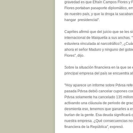
gravedad es que Efraín Campos Flores y F
Flores portaban pasaporte diplomático, emi
de nuestro país, y que la droga la sacaban
hangar presidencial".
Capriles afirmó que del juicio que se les
internacional de Maiquetía a sus anchas. "
estuviera vinculada al narcotráfico?, ¿Cu
ahora el señor Maduro y ninguno del gobie
Flores", dijo.
Sobre la situación financiera en la que se
principal empresa del país se encuentra al
"Hoy aparece un informe sobre Pdvsa refe
pasada Pdvsa debió cancelar cupones con 
Pdvsa solamente ha cancelado 135 millones
activando una cláusula de periodo de graci
desmienta eso, tenemos que ganarles a es
burlan de la gente. Esa deuda significará
nuestra empresa. ¿Qué consecuencias nos t
financiera de la República", expresó.