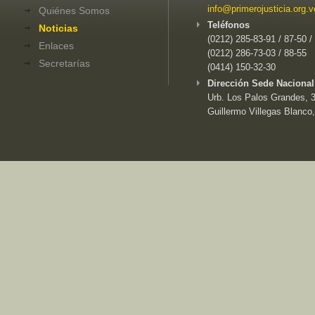
info@primerojusticia.org.v
Quiénes Somos
Teléfonos
Noticias
(0212) 285-83-91 / 87-50 /
Enlaces
(0212) 286-73-03 / 88-55
Secretarías
(0414) 150-32-30
Dirección Sede Nacional
Urb. Los Palos Grandes, 3e
Guillermo Villegas Blanco,