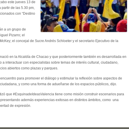
 cabo este jueves 13 de
 partir de las 5.30 pm,
acionados con “Destino
án a un grupo de
guel Pizarro; el
ly McKey; el concejal de Sucre Andrés Schloeter y el secretario Ejecutivo de la
e nació en la Alcaldía de Chacao y que posteriormente también es desarrollada en
o a interactuar con especialistas sobre temas de interés cultural, ciudadano,
pacios abiertos como plazas y parques.
ncuentro para promover el diálogo y estimular la reflexión sobre aspectos de
n ciudadana, y como una forma de adueñarse de los espacios públicos, dijo.
atizó que #EsquinadeIdeasValencia tiene como misión construir escenarios para
a, presentando además experiencias exitosas en distintos ámbitos, como una
bertad de expresión.