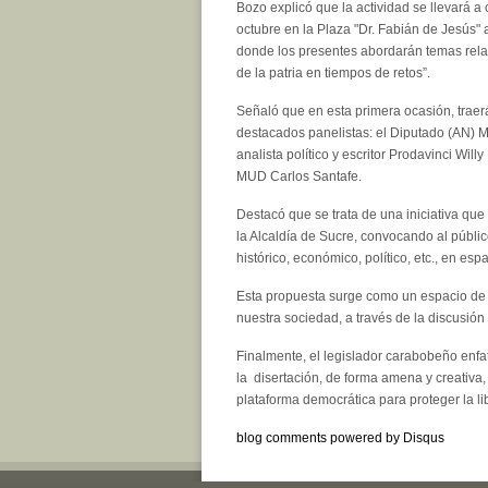
Bozo explicó que la actividad se llevará a
octubre en la Plaza "Dr. Fabián de Jesús" a
donde los presentes abordarán temas rel
de la patria en tiempos de retos”.
Señaló que en esta primera ocasión, traer
destacados panelistas: el Diputado (AN) Mi
analista político y escritor Prodavinci Wil
MUD Carlos Santafe.
Destacó que se trata de una iniciativa qu
la Alcaldía de Sucre, convocando al públic
histórico, económico, político, etc., en es
Esta propuesta surge como un espacio de e
nuestra sociedad, a través de la discusió
Finalmente, el legislador carabobeño enf
la disertación, de forma amena y creativ
plataforma democrática para proteger la li
blog comments powered by
Disqus