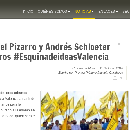
INICIO
QUIÉNES SOMOS
NOTICIAS
ENLACES
SEC
el Pizarro y Andrés Schloeter
foros #EsquinadeideasValencia
Creado en Martes, 11 Octubre 2016
Escrito por Prensa Primero Justicia Carabobo
 de foros urbanos
 a Valencia a partir de
narios para la
 diputado a la Asamblea
co Bozo, quien será el