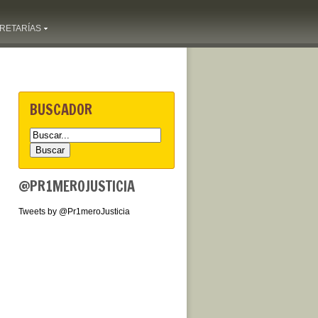
RETARÍAS
BUSCADOR
@PR1MEROJUSTICIA
Tweets by @Pr1meroJusticia