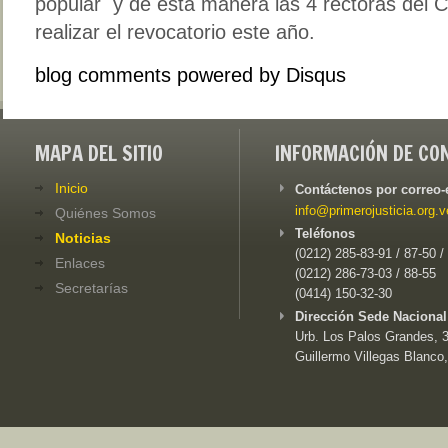
popular y de esta manera las 4 rectoras del
realizar el revocatorio este año.
blog comments powered by
Disqus
MAPA DEL SITIO
INFORMACIÓN DE CO
Inicio
Contáctenos por correo-
info@primerojusticia.org.v
Quiénes Somos
Teléfonos
Noticias
(0212) 285-83-91 / 87-50 /
Enlaces
(0212) 286-73-03 / 88-55
Secretarías
(0414) 150-32-30
Dirección Sede Nacional
Urb. Los Palos Grandes, 3e
Guillermo Villegas Blanco,