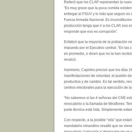
Reiteró que los CLAP representan la nueva
“Es muy grave que la poca comida existent
entregar al PSUV y lo más que seguro es 
Fuerza Armada Nacional. Es inconstitucio
producción tenga que ir a los CLAP, eso e
responde que eso es corrupción”.
Enfatizó que la mayoría de la población n
impuesto por el Ejecutivo central. “En la
en promedio, o dicen que no la han recibid
recalcó.
Asimismo, Capriles precisó que los días 26
manifestaciones de voluntad, el pueblo de
productiva y de cambio. En tal sentido, r
centros electorales para la ejecución de la
“No sabemos si las 4 señoras del CNE est
revocatorio o la llamada de Miraflores. T
parte técnica está lista. Simplemente esta
Con respecto, a la posible “olla” que estar
mandatario mirandino resaltó que se viene 
revocatorio “colocaría a Venezuela en un c