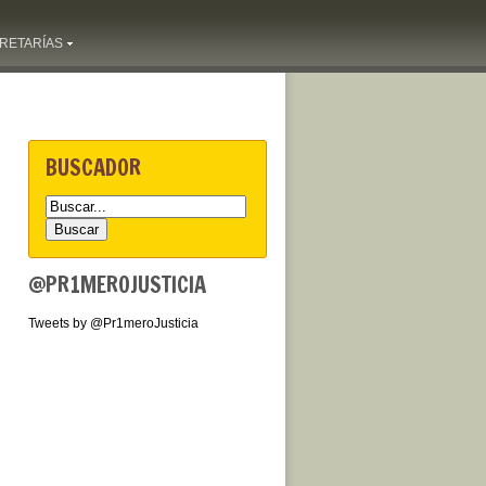
RETARÍAS
BUSCADOR
@PR1MEROJUSTICIA
Tweets by @Pr1meroJusticia