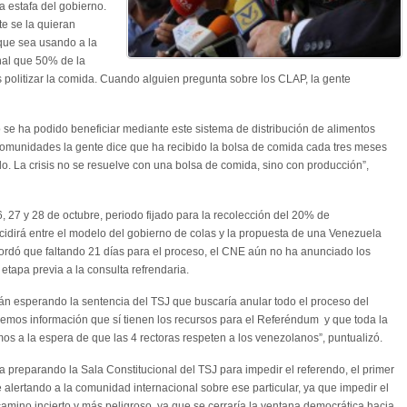
 estafa del gobierno.
e se la quieran
que sea usando a la
nal que 50% de la
s politizar la comida. Cuando alguien pregunta sobre los CLAP, la gente
o se ha podido beneficiar mediante este sistema de distribución de alimentos
s comunidades la gente dice que ha recibido la bolsa de comida cada tres meses
o. La crisis no se resuelve con una bolsa de comida, sino con producción”,
, 27 y 28 de octubre, periodo fijado para la recolección del 20% de
cidirá entre el modelo del gobierno de colas y la propuesta de una Venezuela
ecordó que faltando 21 días para el proceso, el CNE aún no ha anunciado los
 etapa previa a la consulta refrendaria.
án esperando la sentencia del TSJ que buscaría anular todo el proceso del
enemos información que sí tienen los recursos para el Referéndum y que toda la
mos a la espera de que las 4 rectoras respeten a los venezolanos”, puntualizó.
ía preparando la Sala Constitucional del TSJ para impedir el referendo, el primer
alertando a la comunidad internacional sobre ese particular, ya que impedir el
amino incierto y más peligroso, ya que se cerraría la ventana democrática hacia