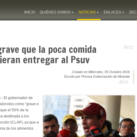
INICIO
QUIÉNES SOMOS
NOTICIAS
ENLACES
SEC
grave que la poca comida
uieran entregar al Psuv
Creado en Miércoles, 05 Octubre 2016
Escrito por Prensa Gobernación de Miranda
.- El gobernador de
 miércoles como “grave e
e que el 50% de la
a destinada a los
cción (CLAP), ya que a
tema de los alimentos.