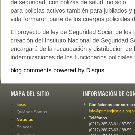
de seguridad, con pólizas de salud, no solo
para policías activos también para jubilados 
vida formaron parte de los cuerpos policiales d
El proyecto de ley de Seguridad Social de los P
creación del Instituto Nacional de Seguridad So
encargará de la recaudación y distribución de 
indemnizaciones de los funcionarios policiales 
blog comments powered by
Disqus
MAPA DEL SITIO
INFORMACIÓN DE CO
Inicio
Contáctenos por correo-
info@primerojusticia.org.v
Quiénes Somos
Teléfonos
Noticias
(0212) 285-83-91 / 87-50 /
Enlaces
(0212) 286-73-03 / 88-55
Secretarías