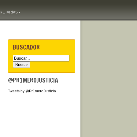
RETARÍAS
BUSCADOR
@PR1MEROJUSTICIA
Tweets by @Pr1meroJusticia