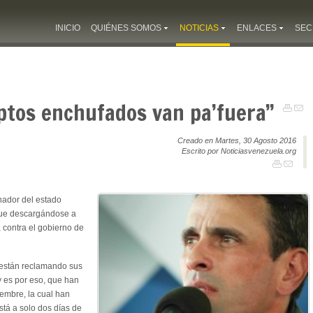
INICIO
QUIÉNES SOMOS
NOTICIAS
ENLACES
SEC
eptos enchufados van pa’fuera”
Creado en Martes, 30 Agosto 2016
Escrito por Noticiasvenezuela.org
nador del estado
gue descargándose a
, contra el gobierno de
 están reclamando sus
y es por eso, que han
embre, la cual han
tá a solo dos días de