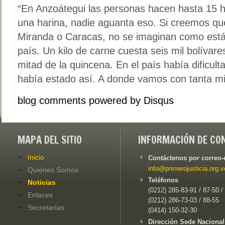
“En Anzoátegui las personas hacen hasta 15 
una harina, nadie aguanta eso. Si creemos que
Miranda o Caracas, no se imaginan como está la
país. Un kilo de carne cuesta seis mil bolívare
mitad de la quincena. En el país había dificu
había estado así. A donde vamos con tanta mi
blog comments powered by
Disqus
MAPA DEL SITIO
INFORMACIÓN DE CO
Inicio
Contáctenos por correo-
info@primerojusticia.org.v
Quiénes Somos
Teléfonos
Noticias
(0212) 285-83-91 / 87-50 /
Enlaces
(0212) 286-73-03 / 88-55
Secretarías
(0414) 150-32-30
Dirección Sede Nacional