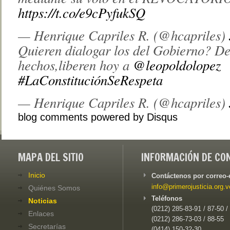
https://t.co/e9cPyfukSQ
— Henrique Capriles R. (@hcapriles)
Quieren dialogar los del Gobierno? D
hechos,liberen hoy a
@leopoldolopez
#LaConstituciónSeRespeta
— Henrique Capriles R. (@hcapriles)
blog comments powered by
Disqus
MAPA DEL SITIO
INFORMACIÓN DE CO
Inicio
Contáctenos por correo-
info@primerojusticia.org.v
Quiénes Somos
Teléfonos
Noticias
(0212) 285-83-91 / 87-50 /
Enlaces
(0212) 286-73-03 / 88-55
Secretarías
(0414) 150-32-30