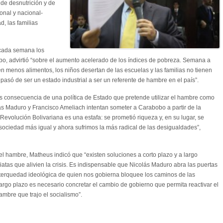
de desnutrición y de
onal y nacional-
d, las familias
e cada semana los
o, advirtió “sobre el aumento acelerado de los índices de pobreza. Semana a
enos alimentos, los niños desertan de las escuelas y las familias no tienen
pasó de ser un estado industrial a ser un referente de hambre en el país”.
 consecuencia de una política de Estado que pretende utilizar el hambre como
ás Maduro y Francisco Ameliach intentan someter a Carabobo a partir de la
 Revolución Bolivariana es una estafa: se prometió riqueza y, en su lugar, se
sociedad más igual y ahora sufrimos la más radical de las desigualdades”,
el hambre, Matheus indicó que “existen soluciones a corto plazo y a largo
atas que alivien la crisis. Es indispensable que Nicolás Maduro abra las puertas
 terquedad ideológica de quien nos gobierna bloquee los caminos de las
argo plazo es necesario concretar el cambio de gobierno que permita reactivar el
ambre que trajo el socialismo”.