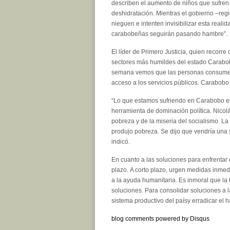
describen el aumento de niños que sufren 
deshidratación. Mientras el gobierno –regi
nieguen e intenten invisibilizar esta realida
carabobeñas seguirán pasando hambre”.
El líder de Primero Justicia, quien recorr
sectores más humildes del estado Carabob
semana vemos que las personas consumen m
acceso a los servicios públicos. Carabobo 
“Lo que estamos sufriendo en Carabobo es
herramienta de dominación política. Nicol
pobreza y de la miseria del socialismo. La
produjo pobreza. Se dijo que vendría una 
indicó.
En cuanto a las soluciones para enfrentar 
plazo. A corto plazo, urgen medidas inmedi
a la ayuda humanitaria. Es inmoral que la
soluciones. Para consolidar soluciones a l
sistema productivo del paísy erradicar el h
blog comments powered by
Disqus