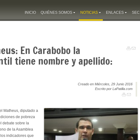
INICIO
QUIÉNES SOMOS
NOTICIAS
ENLACES
SEC
eus: En Carabobo la
ntil tiene nombre y apellido:
Creado en Miércoles, 29 Junio 2016
Escrito por LaPatilla.com
el Matheus, diputado a
ndiciones de pobreza
l debate sobre la
pleno de la Asamblea
 los indicadores que