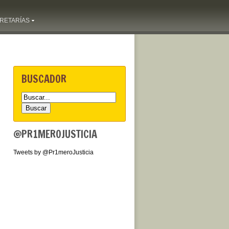
RETARÍAS
BUSCADOR
@PR1MEROJUSTICIA
Tweets by @Pr1meroJusticia