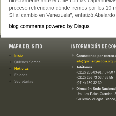
directamente ante el CNE con las captahuellas i
proceso refrendario dónde iremos por los 10 m
SI al cambio en Venezuela”, enfatizó Abelardo
blog comments powered by
Disqus
MAPA DEL SITIO
INFORMACIÓN DE CO
Inicio
Contáctenos por correo-
info@primerojusticia.org.v
Quiénes Somos
Teléfonos
Noticias
(0212) 285-83-91 / 87-50 /
Enlaces
(0212) 286-73-03 / 88-55
Secretarías
(0414) 150-32-30
Dirección Sede Nacional
Urb. Los Palos Grandes, 3e
Guillermo Villegas Blanco,