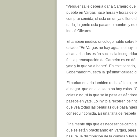
“Vergüenza le debería dar a Carneiro que 
pueblo en Vargas hace horas y horas de co
comprar comida, él está en un yate lleno de 
nada, la gente está pasando hambre y no 
indicó Olivares.
El también médico oncólogo habló sobre l
estado: “En Vargas no hay agua, no hay lu
alcantarillados están sucios, la insegurida
única preocupación de Carneiro es en dó
yate y lo que va a beber". En este sentido, 
Gobernador muestra la "pésima" calidad d
El parlamentario también rechazó lo expr
al negar que en el estado no hay colas. “
colas o no, si lo que se la pasa es dándos
paseos en yate. Lo invito a recorrer los r
que vea todas las penurias que pasa nues
conseguir comida. Es una falta de respeto
Finalmente dijo que es necesarios cambiar 
que se están practicando en Vargas, pues “
basura, la distribución de la comida y las