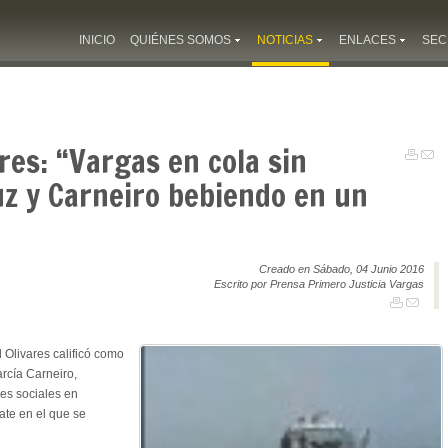
INICIO
QUIÉNES SOMOS
NOTICIAS
ENLACES
SEC
res: “Vargas en cola sin
uz y Carneiro bebiendo en un
Creado en Sábado, 04 Junio 2016
Escrito por Prensa Primero Justicia Vargas
 Olivares calificó como
rcía Carneiro,
des sociales en
ate en el que se