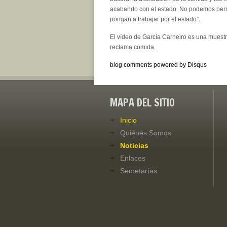
acabando con el estado. No podemos permit
pongan a trabajar por el estado”.
El vídeo de García Carneiro es una muest
reclama comida.
blog comments powered by
Disqus
MAPA DEL SITIO
Inicio
Quiénes Somos
Noticias
Enlaces
Secretarías