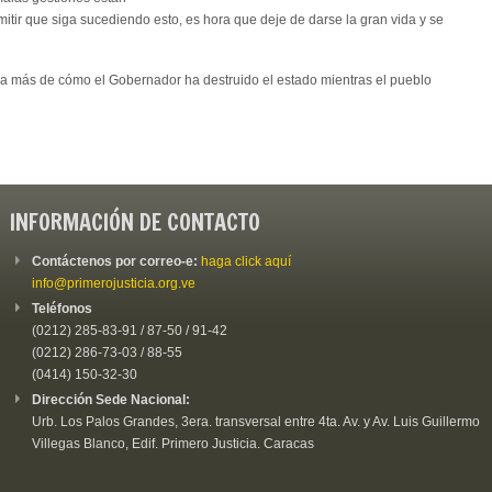
ir que siga sucediendo esto, es hora que deje de darse la gran vida y se
ra más de cómo el Gobernador ha destruido el estado mientras el pueblo
INFORMACIÓN DE CONTACTO
Contáctenos por correo-e:
haga click aquí
info@primerojusticia.org.ve
Teléfonos
(0212) 285-83-91 / 87-50 / 91-42
(0212) 286-73-03 / 88-55
(0414) 150-32-30
Dirección Sede Nacional:
Urb. Los Palos Grandes, 3era. transversal entre 4ta. Av. y Av. Luis Guillermo
Villegas Blanco, Edif. Primero Justicia. Caracas