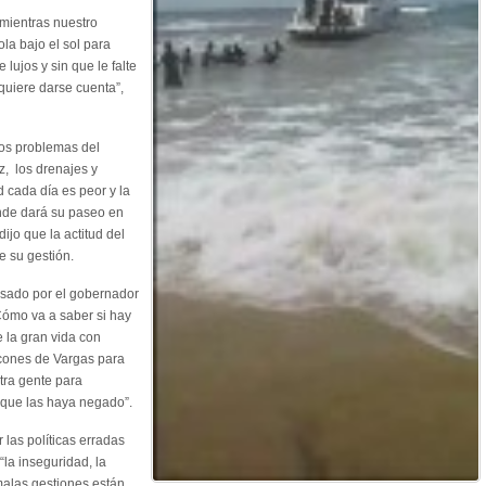
mientras nuestro
la bajo el sol para
lujos y sin que le falte
quiere darse cuenta”,
os problemas del
z, los drenajes y
d cada día es peor y la
nde dará su paseo en
dijo que la actitud del
e su gestión.
esado por el gobernador
Cómo va a saber si hay
e la gran vida con
incones de Vargas para
tra gente para
 que las haya negado”.
las políticas erradas
la inseguridad, la
 malas gestiones están