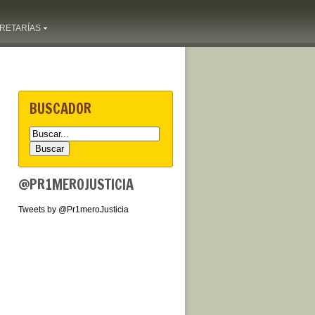
RETARÍAS
BUSCADOR
@PR1MEROJUSTICIA
Tweets by @Pr1meroJusticia