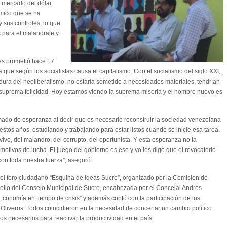
l mercado del dólar
ómico que se ha
y sus controles, lo que
 para el malandraje y
es prometió hace 17
 que según los socialistas causa el capitalismo. Con el socialismo del siglo XXI,
dura del neoliberalismo, no estaría sometido a necesidades materiales, tendrían
a suprema felicidad. Hoy estamos viendo la suprema miseria y el hombre nuevo es
mado de esperanza al decir que es necesario reconstruir la sociedad venezolana
tos años, estudiando y trabajando para estar listos cuando se inicie esa tarea.
ivo, del malandro, del corrupto, del oportunista. Y esta esperanza no la
tivos de lucha. El juego del gobierno es ese y yo les digo que el revocatorio
con toda nuestra fuerza”, aseguró.
el foro ciudadano “Esquina de Ideas Sucre”, organizado por la Comisión de
rollo del Consejo Municipal de Sucre, encabezada por el Concejal Andrés
“Economía en tiempo de crisis” y además contó con la participación de los
Oliveros. Todos coincidieron en la necesidad de concertar un cambio político
s necesarios para reactivar la productividad en el país.