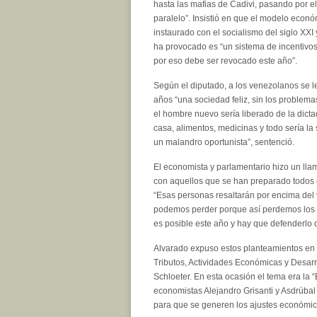
hasta las mafias de Cadivi, pasando por e
paralelo”. Insistió en que el modelo econ
instaurado con el socialismo del siglo XXI 
ha provocado es “un sistema de incentivos
por eso debe ser revocado este año”.
Según el diputado, a los venezolanos se l
años “una sociedad feliz, sin los problemas
el hombre nuevo sería liberado de la dicta
casa, alimentos, medicinas y todo sería l
un malandro oportunista”, sentenció.
El economista y parlamentario hizo un lla
con aquellos que se han preparado todos es
“Esas personas resaltarán por encima del v
podemos perder porque así perdemos los mo
es posible este año y hay que defenderlo 
Alvarado expuso estos planteamientos en 
Tributos, Actividades Económicas y Desar
Schloeter. En esta ocasión el tema era la 
economistas Alejandro Grisanti y Asdrúbal 
para que se generen los ajustes económico