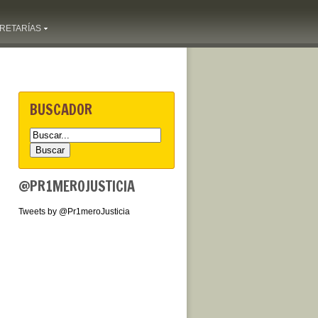
RETARÍAS
BUSCADOR
@PR1MEROJUSTICIA
Tweets by @Pr1meroJusticia