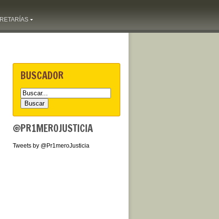
RETARÍAS
BUSCADOR
@PR1MEROJUSTICIA
Tweets by @Pr1meroJusticia