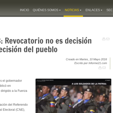
INICIO
QUIÉNES SOMOS
NOTICIAS
ENLACES
SEC
B: Revocatorio no es decisión
ecisión del pueblo
Creado en Martes, 10 Mayo 2016
Escrito por Informe21.com
es el gobernador
blicó en
dirigido a la Fuerza
vación del Referendo
l Electoral (CNE),