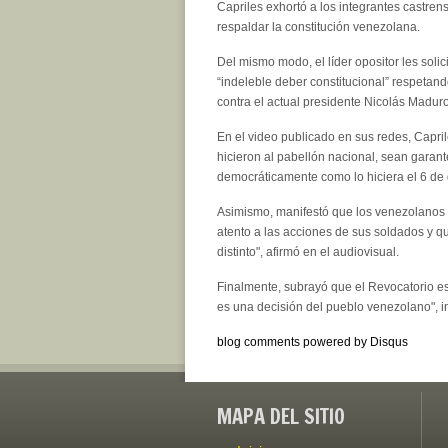
Capriles exhortó a los integrantes castren
respaldar la constitución venezolana.
Del mismo modo, el líder opositor les soli
“indeleble deber constitucional” respetan
contra el actual presidente Nicolás Maduro
En el
video
publicado en sus redes, Capril
hicieron al pabellón nacional, sean garant
democráticamente como lo hiciera el 6 de d
Asimismo, manifestó que los venezolanos 
atento a las acciones de sus soldados y q
distinto", afirmó en el audiovisual.
Finalmente, subrayó que el Revocatorio es 
es una decisión del pueblo venezolano", i
blog comments powered by
Disqus
MAPA DEL SITIO