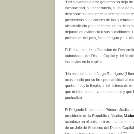
"Definitivamente este gobierno no deja d
incapacidad, su inoperancia, su falta de p
desconocimiento sobre la necesidad de re
preventivos a los cauces de las quebradas
alcantarillado y a la infraestructura de l
dejando en evidencia a sus autoridades. L
problemas del país, falta de agua y luz, aho
El Presidente de la Comisión de Desarrol
autoridades del Distrito Capital y del Mu
las lluvias en la capital.
"No es posible que Jorge Rodríguez (Libert
ocasionada por su irresponsabilidad al mo
quebradas y la limpieza del sistema de dre
que debieron ser invertidos en esto y que 
puntualizó.
El Dirigente Nacional de Primero Justicia
presidente de la República, Nicolás
Madu
acontece en el país pero es incapaz de ord
de un Jefe de Gobierno del Distrito Capita
las elecciones parlamentarias del 6D".