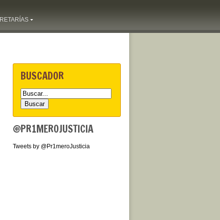
RETARÍAS
BUSCADOR
@PR1MEROJUSTICIA
Tweets by @Pr1meroJusticia