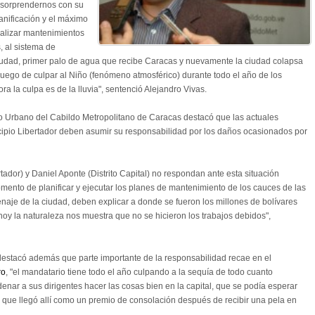
e sorprendernos con su
lanificación y el máximo
alizar mantenimientos
, al sistema de
a ciudad, primer palo de agua que recibe Caracas y nuevamente la ciudad colapsa
uego de culpar al Niño (fenómeno atmosférico) durante todo el año de los
ra la culpa es de la lluvia", sentenció Alejandro Vivas.
lo Urbano del Cabildo Metropolitano de Caracas destacó que las actuales
nicipio Libertador deben asumir su responsabilidad por los daños ocasionados por
ador) y Daniel Aponte (Distrito Capital) no respondan ante esta situación
mento de planificar y ejecutar los planes de mantenimiento de los cauces de las
naje de la ciudad, deben explicar a donde se fueron los millones de bolívares
hoy la naturaleza nos muestra que no se hicieron los trabajos debidos",
 destacó además que parte importante de la responsabilidad recae en el
ro
, "el mandatario tiene todo el año culpando a la sequía de todo cuanto
enar a sus dirigentes hacer las cosas bien en la capital, que se podía esperar
l que llegó allí como un premio de consolación después de recibir una pela en