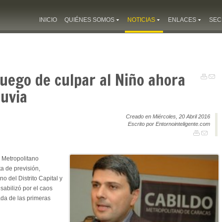
INICIO
QUIÉNES SOMOS
NOTICIAS
ENLACES
SEC
Luego de culpar al Niño ahora
luvia
Creado en Miércoles, 20 Abril 2016
Escrito por Entornointeligente.com
l Metropolitano
ta de previsión,
o del Distrito Capital y
sabilizó por el caos
ada de las primeras