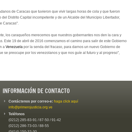
adanos de Caracas que tuvieron que vivir largas horas de cola y que fueron
 del Distrito Capital incompetente y de un Alcalde del Municipio Libertador,
de Caracas".
ete, los caraqueños merecemos que nuestros gobernantes nos den la cara y
as. Este 19 de abril de 2016 comenzamos el camino para salir de este Gobierno
on a
Venezuela
por la senda del fracaso, para darnos un nuevo Gobierno de
e se preocupe por los venezolanos y que nos guíe al futuro y al progreso",
INFORMACIÓN DE CONTACTO
Contáctenos por correo-e:
haga click aquí
info@primerojusticia.org.ve
Teléfonos
(0212) 285-83-91 / 87-50 / 91-42
(0212) 286-73-03 / 88-55
(0414) 150-32-30