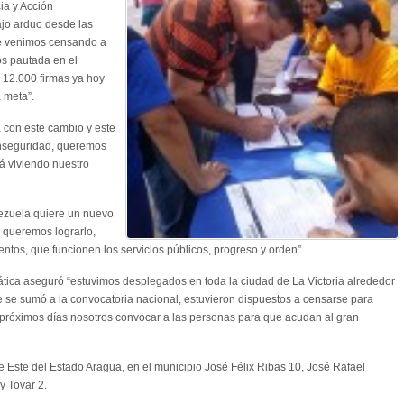
ia y Acción
jo arduo desde las
e venimos censando a
os pautada en el
s 12.000 firmas ya hoy
 meta”.
con este cambio y este
inseguridad, queremos
tá viviendo nuestro
ezuela quiere un nuevo
 queremos lograrlo,
ntos, que funcionen los servicios públicos, progreso y orden”.
ática aseguró “estuvimos desplegados en toda la ciudad de La Victoria alrededor
te se sumó a la convocatoria nacional, estuvieron dispuestos a censarse para
 próximos días nosotros convocar a las personas para que acudan al gran
e Este del Estado Aragua, en el municipio José Félix Ribas 10, José Rafael
y Tovar 2.