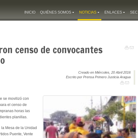
INICIO
QUIÉNES SOMOS
NOTICIAS
ENLACES
SEC
aron censo de convocantes
io
Creado en Miércoles, 20 Abril 2016
Escrito por Prensa Primero Justicia Aragua
te se movilizó con
para el censo de
empranas horas las
ientes planillas.
 la Mesa de la Unidad
tidos Puente, Vente