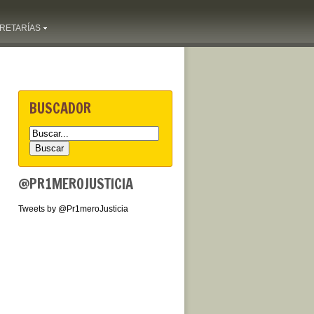
RETARÍAS
BUSCADOR
@PR1MEROJUSTICIA
Tweets by @Pr1meroJusticia