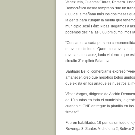
Venezuela, Cuentas Claras, Primero Justic
Democrática desde temprano “fue un traba
8:00 de la mañana más los dos meses qu
la gente para cumplir la menta que tenem
municipio José Félix Ribas, llegamos a la
podemos decir a las 3:00 pm cumplimos la
“Censamos a cada persona comprometida 
nuevo crecimiento. Queremos revocar la 
revocar la escasez, tanta violencia que es
circuito 3” explicó Salanova.
Santiago Bello, comerciante expresó “Ven
amanecer, creo que nosotros todos unidos
que exista en los anaqueles nuestros alime
Víctor Vargas, dirigente de Acción Democr
de 10 puntos en todo el municipio, la gen
cuando el CNE entregue la planilla en los
firmazo”.
Fueron habilitados 19 puntos en todo el ej
Revenga 3, Santos Michelena 2, Bolívar 2 