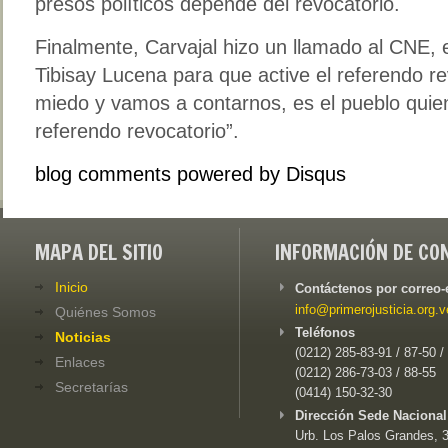
presos políticos depende del revocatorio.
Finalmente, Carvajal hizo un llamado al CNE, e
Tibisay Lucena para que active el referendo re
miedo y vamos a contarnos, es el pueblo quien
referendo revocatorio”.
blog comments powered by
Disqus
MAPA DEL SITIO
INFORMACIÓN DE CO
Inicio
Contáctenos por correo-
info@primerojusticia.org.v
Quiénes Somos
Teléfonos
Noticias
(0212) 285-83-91 / 87-50 /
Enlaces
(0212) 286-73-03 / 88-55
Secretarías
(0414) 150-32-30
Dirección Sede Nacional
Urb. Los Palos Grandes, 3e