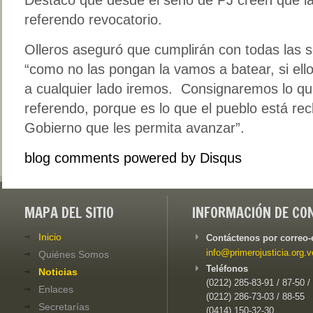
referendo revocatorio.
Olleros aseguró que cumplirán con todas las so
“como no las pongan la vamos a batear, si ell
a cualquier lado iremos. Consignaremos lo que
referendo, porque es lo que el pueblo está r
Gobierno que les permita avanzar”.
blog comments powered by
Disqus
MAPA DEL SITIO
INFORMACIÓN DE CO
Inicio
Contáctenos por correo-
info@primerojusticia.org.v
Quiénes Somos
Teléfonos
Noticias
(0212) 285-83-91 / 87-50 /
Enlaces
(0212) 286-73-03 / 88-55
Secretarías
(0414) 150-32-30